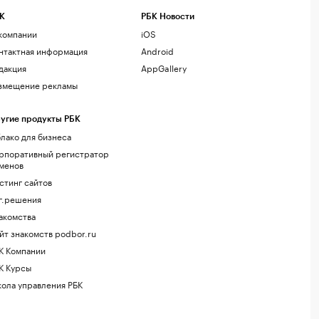
К
РБК Новости
компании
iOS
нтактная информация
Android
дакция
AppGallery
змещение рекламы
угие продукты РБК
лако для бизнеса
рпоративный регистратор
менов
стинг сайтов
г.решения
акомства
йт знакомств podbor.ru
К Компании
К Курсы
ола управления РБК