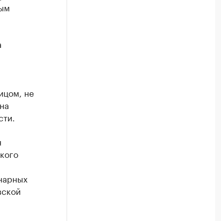
ным
а
ицом, не
на
сти.
н
кого
нарных
вской