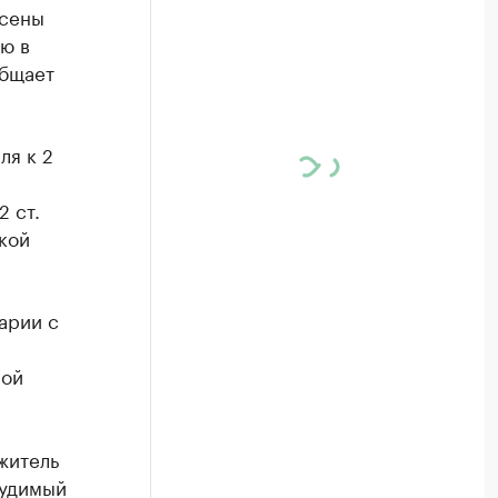
есены
ю в
общает
ля к 2
 ст.
кой
арии с
ной
житель
судимый