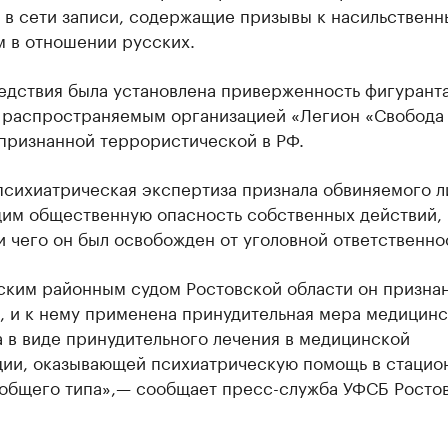
 в сети записи, содержащие призывы к насильствен
м в отношении русских.
ледствия была установлена приверженность фигурант
, распространяемым организацией «Легион «Свобода
 признанной террористической в РФ.
психиатрическая экспертиза признала обвиняемого л
им общественную опасность собственных действий, 
 чего он был освобожден от уголовной ответственно
ским районным судом Ростовской области он призна
, и к нему применена принудительная мера медицинс
 в виде принудительного лечения в медицинской
ции, оказывающей психиатрическую помощь в стацио
 общего типа»,— сообщает пресс-служба УФСБ Росто