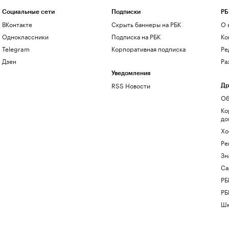
Социальные сети
Подписки
РБ
ВКонтакте
Скрыть баннеры на РБК
О 
Одноклассники
Подписка на РБК
Ко
Telegram
Корпоративная подписка
Ре
Дзен
Ра
Уведомления
RSS Новости
Др
Об
Ко
до
Хо
Ре
Зн
Са
РБ
РБ
Шк