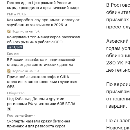
Гастрогид по Центральной России:
В Ростов
сыры, крокодилы и органический сидр
обвините
РБК и РСХБ
призывах
Как микробизнесу принимать оплату от
зарубежных заказчиков в 2026-м
пресс-сл
Подписка на РБК
Консультант топ-менеджеров рассказал
Азовский 
об «открытии» в работе с CEO
годам усл
РАДИО
Бизнес
обвинению
В России разработали национальный
280 УК Р
стандарт для синтетических данных
деятельно
Подписка на РБК
Причиной авиакатастрофы в США
стало испытание военными глушителя
По версии
GPS
призывам
Общество
отношени
Над Кубанью, Доном и другими
регионами РФ уничтожили 605 БПЛА
гвардии.
Ростов-на-Дону
По анало
Эксперты назвали кражу биткоина
признаком для разворота курса
Новочерк