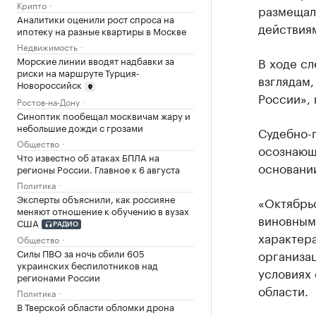
Крипто
размещал
Аналитики оценили рост спроса на
действия
ипотеку на разные квартиры в Москве
Недвижимость
В ходе с
Морские линии вводят надбавки за
риски на маршруте Турция-
взглядам
Новороссийск
России»,
Ростов-на-Дону
Синоптик пообещал москвичам жару и
небольшие дожди с грозами
Судебно-
Общество
осознающ
Что известно об атаках БПЛА на
основании
регионы России. Главное к 6 августа
Политика
Эксперты объяснили, как россияне
«Октябрь
меняют отношение к обучению в вузах
виновным
США
РАДИО
характера
Общество
организа
Силы ПВО за ночь сбили 605
украинских беспилотников над
условиях
регионами России
области.
Политика
В Тверской области обломки дрона