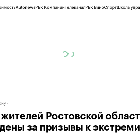
жимость
Autonews
РБК Компании
Телеканал
РБК Вино
Спорт
Школа упра
д
Стиль
Крипто
РБК Бизнес-среда
Дискуссионный клуб
Исследования
К
рагентов
Политика
Экономика
Бизнес
Технологии и медиа
Финансы
Рын
ону
 жителей Ростовской облас
дены за призывы к экстрем