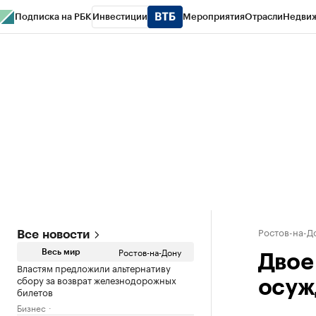
Подписка на РБК
Инвестиции
Мероприятия
Отрасли
Недви
РБК Курсы
РБК Life
Тренды
Визионеры
Национальные проекты
Горо
Спецпроекты СПб
Конференции СПб
Спецпроекты
Проверка конт
Ростов-на-Д
Все новости
Ростов-на-Дону
Весь мир
Двое
Властям предложили альтернативу
сбору за возврат железнодорожных
осуж
билетов
Бизнес