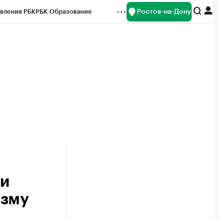
Ростов-на-Дону
вления РБК
РБК Образование
редитные рейтинги
Франшизы
Газета
ок наличной валюты
ти
изму