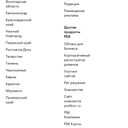
Вологодская
Редакция
область
Размещение
Калининград
рекламы
Краснодарский
край
Другие
Нижний
продукты
Новгород
РБК
Пермский край
Облако для
бизнеса
Ростов-на-Дону
Корпоративный
Татарстан
регистратор
Тюмень
доменов
Черноземье
Хостинг
сайтов
Кавказ
Рег.решения
Карелия
Знакомства
Мурманск
Сайт
Приморский
знакомств
край
podbor.ru
РБК
Компании
РБК Курсы