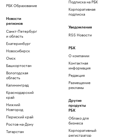
Подписка на РБК
РБК Образование
Корпоративная
подписка
Новости
регионов
Уведомления
Санкт-Петербург
RSS Новости
и область
Екатеринбург
РБК
Новосибирск
О компании
Омск
Контактная
Башкортостан
информация
Вологодская
Редакция
область
Размещение
Калининград
рекламы
Краснодарский
край
Другие
Нижний
продукты
Новгород
РБК
Пермский край
Облако для
бизнеса
Ростов-на-Дону
Корпоративный
Татарстан
регистратор