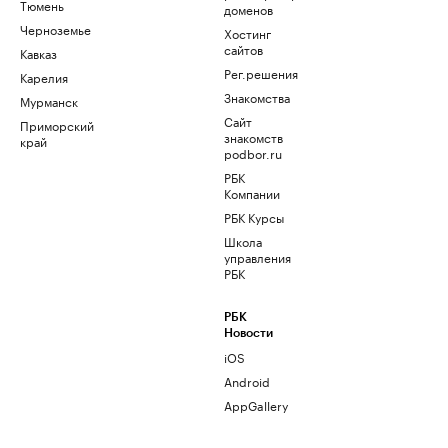
Тюмень
доменов
Черноземье
Хостинг
сайтов
Кавказ
Рег.решения
Карелия
Знакомства
Мурманск
Сайт
Приморский
знакомств
край
podbor.ru
РБК
Компании
РБК Курсы
Школа
управления
РБК
РБК
Новости
iOS
Android
AppGallery