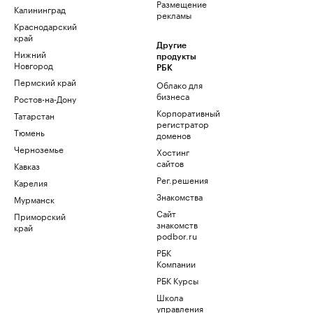
Размещение
Калининград
рекламы
Краснодарский
край
Другие
Нижний
продукты
Новгород
РБК
Пермский край
Облако для
бизнеса
Ростов-на-Дону
Корпоративный
Татарстан
регистратор
Тюмень
доменов
Черноземье
Хостинг
сайтов
Кавказ
Рег.решения
Карелия
Знакомства
Мурманск
Сайт
Приморский
знакомств
край
podbor.ru
РБК
Компании
РБК Курсы
Школа
управления