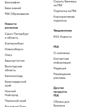
Скрыть баннеры
Биографии
на РБК
База знаний
Подписка на РБК
РБК Образование
Корпоративная
подписка
Новости
регионов
Уведомления
Санкт-Петербург
RSS Новости
и область
Екатеринбург
РБК
Новосибирск
О компании
Омск
Контактная
Башкортостан
информация
Вологодская
Редакция
область
Размещение
Калининград
рекламы
Краснодарский
край
Другие
Нижний
продукты
Новгород
РБК
Пермский край
Облако для
бизнеса
Ростов-на-Дону