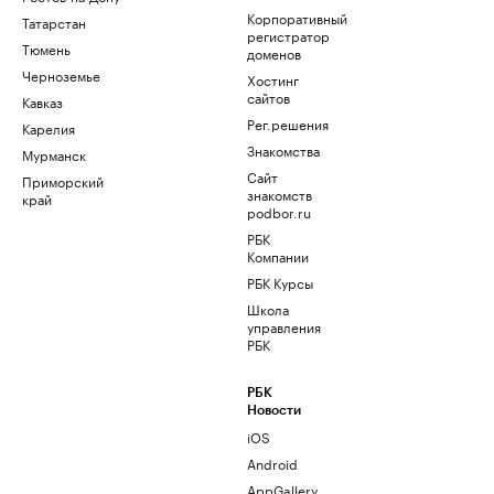
Корпоративный
Татарстан
регистратор
Тюмень
доменов
Черноземье
Хостинг
сайтов
Кавказ
Рег.решения
Карелия
Знакомства
Мурманск
Сайт
Приморский
знакомств
край
podbor.ru
РБК
Компании
РБК Курсы
Школа
управления
РБК
РБК
Новости
iOS
Android
AppGallery