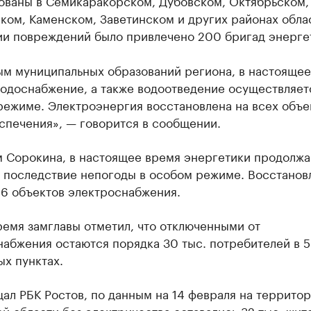
ованы в Семикаракорском, Дубовском, Октябрьском,
ом, Каменском, Заветинском и других районах облас
ии повреждений было привлечено 200 бригад энерге
ым муниципальных образований региона, в настоящее
водоснабжение, а также водоотведение осуществляет
режиме. Электроэнергия восстановлена на всех объе
спечения», — говорится в сообщении.
м Сорокина, в настоящее время энергетики продолж
ь последствие непогоды в особом режиме. Восстанов
06 объектов электроснабжения.
ремя замглавы отметил, что отключенными от
абжения остаются порядка 30 тыс. потребителей в 
х пунктах.
ал РБК Ростов, по данным на 14 февраля на террито
й области без электричества оставались 32 тыс. жит