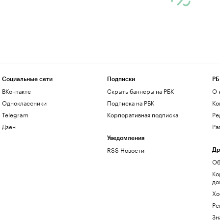
Социальные сети
Подписки
РБ
ВКонтакте
Скрыть баннеры на РБК
О 
Одноклассники
Подписка на РБК
Ко
Telegram
Корпоративная подписка
Ре
Дзен
Ра
Уведомления
RSS Новости
Др
Об
Ко
до
Хо
Ре
Зн