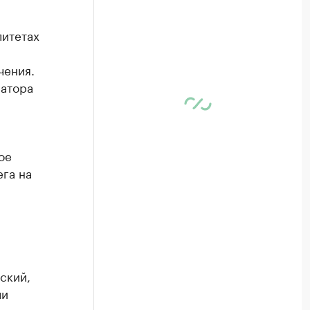
литетах
чения.
натора
ое
ега на
ский,
ли