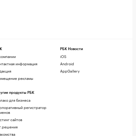
К
РБК Новости
компании
iOS
нтактная информация
Android
дакция
AppGallery
змещение рекламы
угие продукты РБК
лако для бизнеса
рпоративный регистратор
менов
стинг сайтов
г.решения
акомства