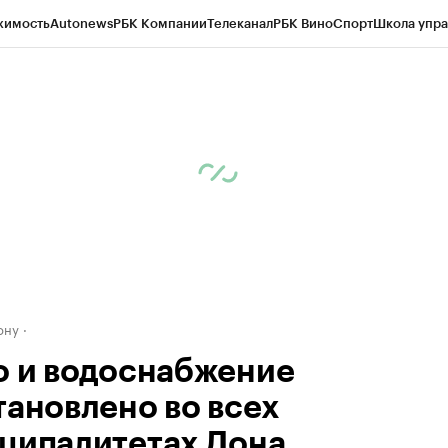
жимость
Autonews
РБК Компании
Телеканал
РБК Вино
Спорт
Школа упра
д
Стиль
Крипто
РБК Бизнес-среда
Дискуссионный клуб
Исследования
К
рагентов
Политика
Экономика
Бизнес
Технологии и медиа
Финансы
Рын
ону
о и водоснабжение
тановлено во всех
ципалитетах Дона