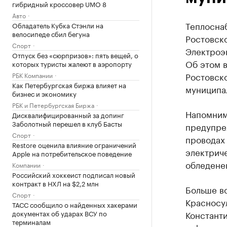
гибридный кроссовер UMO 8
Авто
Теплосна
Обладатель Кубка Стэнли на
велосипеде сбил бегуна
Ростовск
Спорт
Электроэ
Отпуск без «сюрпризов»: пять вещей, о
Об этом 
которых туристы жалеют в аэропорту
Ростовск
РБК Компании
Как Петербургская биржа влияет на
муниципа
бизнес и экономику
РБК и Петербургская Биржа
Напомним
Дисквалифицированный за допинг
Заболотный перешел в клуб Басты
предупре
Спорт
проводах
Restore оценила влияние ограничений
электриче
Apple на потребительское поведение
обледенен
Компании
Российский хоккеист подписал новый
контракт в НХЛ на $2,2 млн
Больше в
Спорт
Красносул
ТАСС сообщило о найденных хакерами
документах об ударах ВСУ по
Констант
терминалам