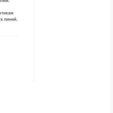
етикам
х линий.