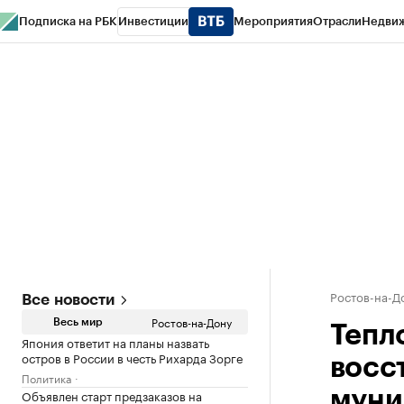
Подписка на РБК
Инвестиции
Мероприятия
Отрасли
Недви
РБК Курсы
РБК Life
Тренды
Визионеры
Национальные проекты
Горо
Спецпроекты СПб
Конференции СПб
Спецпроекты
Проверка конт
Ростов-на-Д
Все новости
Ростов-на-Дону
Весь мир
Тепл
Япония ответит на планы назвать
остров в России в честь Рихарда Зорге
восс
Политика
Объявлен старт предзаказов на
муни