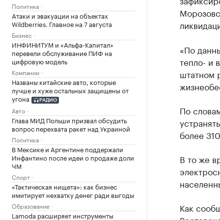
зафиксир
Политика
Морозовск
Атаки и эвакуации на объектах
ликвидац
Wildberries. Главное на 7 августа
Бизнес
ИНФИНИТУМ и «Альфа-Капитал»
«По данн
перевели обслуживание ПИФ на
тепло- и 
цифровую модель
Компании
штатном 
Названы китайские авто, которые
жизнеобе
лучше и хуже остальных защищены от
угона
РАДИО
По слова
Авто
Глава МИД Польши призвал обсудить
устранят
вопрос перехвата ракет над Украиной
более 31
Политика
В Мексике и Аргентине поддержали
Инфантино после идеи о продаже доли
В то же в
ЧМ
электросн
Спорт
населенны
«Тактическая нищета»: как бизнес
имитирует нехватку денег ради выгоды
Образование
Как сообщ
Lamoda расширяет инструменты
Ростовско