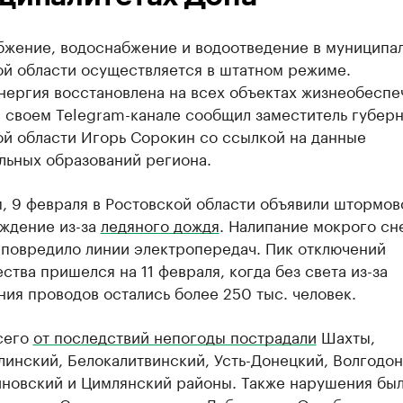
бжение, водоснабжение и водоотведение в муниципа
ой области осуществляется в штатном режиме.
нергия восстановлена на всех объектах жизнеобеспе
в своем Telegram-канале сообщил заместитель губер
ой области Игорь Сорокин со ссылкой на данные
льных образований региона.
, 9 февраля в Ростовской области объявили штормов
ждение из-за
ледяного дождя
. Налипание мокрого сн
 повредило линии электропередач. Пик отключений
ства пришелся на 11 февраля, когда без света из-за
ия проводов остались более 250 тыс. человек.
сего
от последствий непогоды пострадали
Шахты,
инский, Белокалитвинский, Усть-Донецкий, Волгодон
иновский и Цимлянский районы. Также нарушения бы