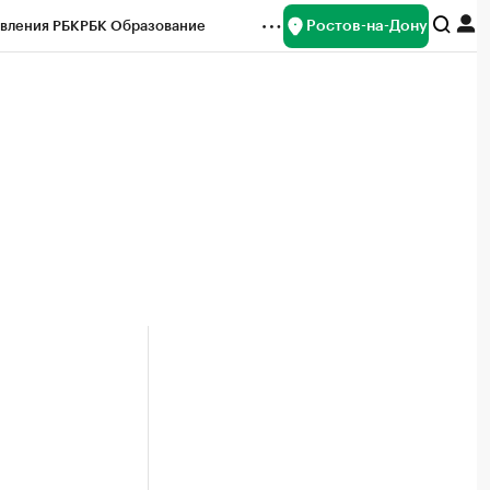
Ростов-на-Дону
вления РБК
РБК Образование
редитные рейтинги
Франшизы
Газета
ок наличной валюты