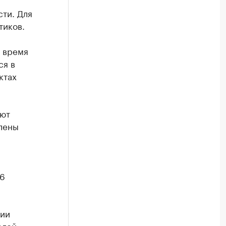
ти. Для
тиков.
 время
ся в
ктах
ают
лены
56
рии
елей.