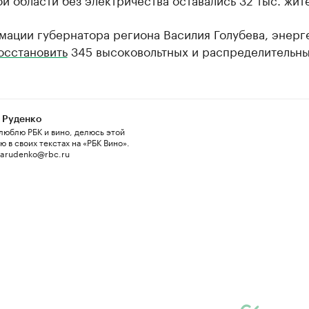
мации губернатора региона Василия Голубева, энерг
осстановить
345 высоковольтных и распределительны
 Руденко
люблю РБК и вино, делюсь этой
 в своих текстах на «РБК Вино».
 arudenko@rbc.ru