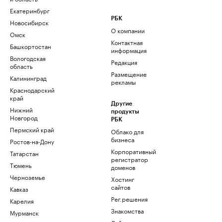
Екатеринбург
РБК
Новосибирск
О компании
Омск
Контактная
Башкортостан
информация
Вологодская
Редакция
область
Размещение
Калининград
рекламы
Краснодарский
край
Другие
Нижний
продукты
Новгород
РБК
Пермский край
Облако для
бизнеса
Ростов-на-Дону
Корпоративный
Татарстан
регистратор
Тюмень
доменов
Черноземье
Хостинг
сайтов
Кавказ
Рег.решения
Карелия
Знакомства
Мурманск