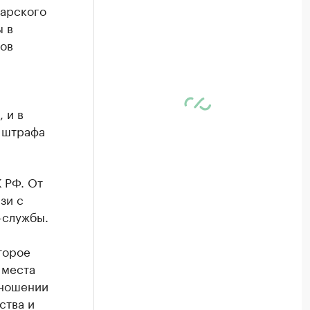
дарского
ы в
ов
 и в
т штрафа
 РФ. От
зи с
-службы.
торое
 места
тношении
ства и