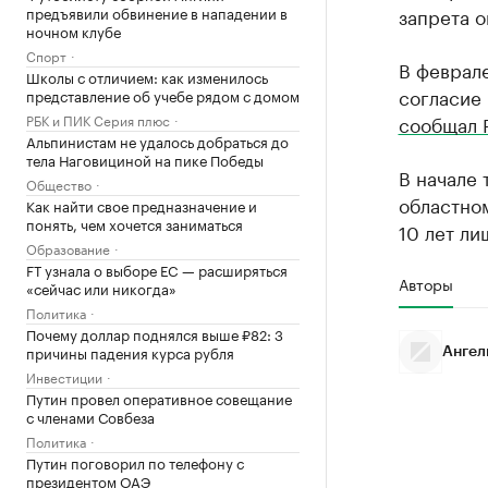
предъявили обвинение в нападении в
запрета 
ночном клубе
Спорт
В феврал
Школы с отличием: как изменилось
согласие 
представление об учебе рядом с домом
РБК и ПИК Серия плюс
сообщал 
Альпинистам не удалось добраться до
тела Наговициной на пике Победы
В начале 
Общество
областно
Как найти свое предназначение и
понять, чем хочется заниматься
10 лет л
Образование
FT узнала о выборе ЕС — расширяться
Авторы
«сейчас или никогда»
Политика
Почему доллар поднялся выше ₽82: 3
причины падения курса рубля
Ангел
Инвестиции
Путин провел оперативное совещание
с членами Совбеза
Политика
Путин поговорил по телефону с
президентом ОАЭ