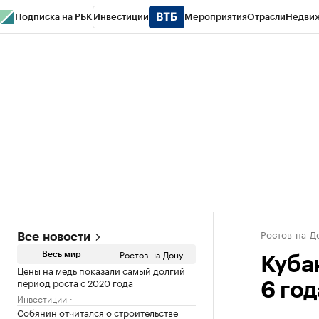
Подписка на РБК
Инвестиции
Мероприятия
Отрасли
Недви
РБК Курсы
РБК Life
Тренды
Визионеры
Национальные проекты
Горо
Спецпроекты СПб
Конференции СПб
Спецпроекты
Проверка конт
Ростов-на-Д
Все новости
Ростов-на-Дону
Весь мир
Куба
Цены на медь показали самый долгий
период роста с 2020 года
6 го
Инвестиции
Собянин отчитался о строительстве