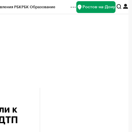
Ростов-на-Дону
вления РБК
РБК Образование
редитные рейтинги
Франшизы
Газета
ок наличной валюты
ли к
 ДТП