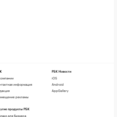
К
РБК Новости
компании
iOS
нтактная информация
Android
дакция
AppGallery
змещение рекламы
угие продукты РБК
лако для бизнеса