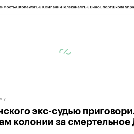
жимость
Autonews
РБК Компании
Телеканал
РБК Вино
Спорт
Школа упра
д
Стиль
Крипто
РБК Бизнес-среда
Дискуссионный клуб
Исследования
К
рагентов
Политика
Экономика
Бизнес
Технологии и медиа
Финансы
Рын
ону
нского экс-судью приговори
дам колонии за смертельное