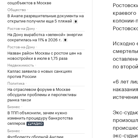
соцобъектов в Москве
Ростовск
Общество
краевого 
В Анапе разрешительные документы на
колонии-
открытие получили еще 5 пляжей
Ростовско
Ростов-на-Дону
На Дону выработка «зеленой» энергии
сократилась на 11% в 2026 г.
Исходно 
Ростов-на-Дону
смертель
Назван район Москвы с ростом цен на
оставлени
новостройки в июле в 1,75 раза
по второй
Недвижимость
Каллас заявила о новых санкциях
против России
«6 лет ли
Политика
наказания
На отраслевом форуме в Москве
обсудили проблемы и перспективы
истечени
рынка такси
Бизнес
Экс-судь
В ТПП объяснили, зачем нужно
изменить процедуру банкротства
произошло
селлеров
РАДИО
происшес
Бизнес
экс-судьи
Футболисту сборной Англии