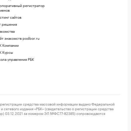
рпоративный регистратор
менов
стинг сайтов
г.решения
акомства
йт знакомств podbor.ru
К Компании
К Курсы
ола управления РБК
регистрации средства массовой информации выдано Федеральной
и сетевого издания «РБК» (свидетельство о регистрации средства
ор) 03.12.2021 за номером ЭЛ №ФС77-82385) сопровождаются