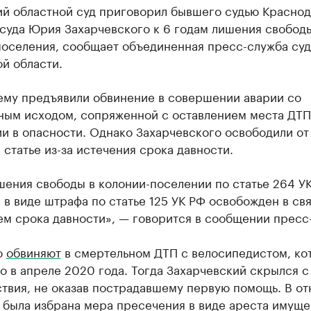
ий областной суд приговорил бывшего судью Красно
суда Юрия Захарчевского к 6 годам лишения свобод
поселения, сообщает объединенная пресс-служба суд
й области.
ему предъявили обвинение в совершении аварии со
ным исходом, сопряженной с оставлением места ДТП,
и в опасности. Однако Захарчевского освободили о
 статье из-за истечения срока давности.
шения свободы в колонии-поселении по статье 264 УК
 в виде штрафа по статье 125 УК РФ освобожден в свя
ем срока давности», — говорится в сообщении пресс
ю
обвиняют
в смертельном ДТП с велосипедистом, ко
 в апреле 2020 года. Тогда Захарчевский скрылся с
твия, не оказав пострадавшему первую помощь. В о
 была избрана мера пресечения в виде ареста имуще