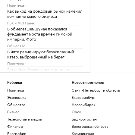
Политика
Как выход на фондовый рынок изменил
компании малого бизнеса
РБК и МСП Банк
В обмелевшем Дунае показался
фундамент моста времен Римской
империи. Фото
Общество
В Ялте разминируют безэкипажный
катер, выброшенный на берег
Политика
Российский защитник Мироманов
вернулся из НХЛ и перешел в СКА
Спорт
Рубрики
Новости регионов
Политика
Санкт-Петербург и область
Загрузить еще
Экономика
Екатеринбург
Общество
Новосибирск
Бизнес
Омск
Технологии и медиа
Башкортостан
Финансы
Вологодская область
Биографии
Калининград