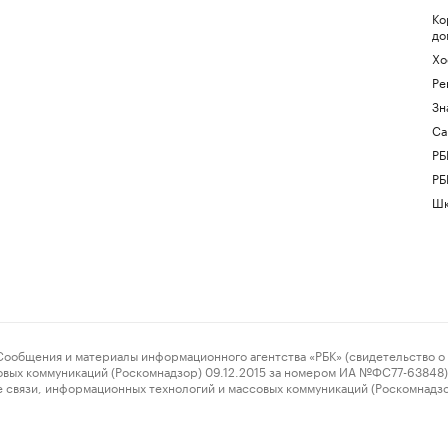
Ко
до
Хо
Ре
Зн
Са
РБ
РБ
Шк
ения и материалы информационного агентства «РБК» (свидетельство о 
овых коммуникаций (Роскомнадзор) 09.12.2015 за номером ИА №ФС77-63848) 
 связи, информационных технологий и массовых коммуникаций (Роскомнадз