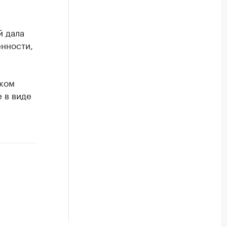
й дала
енности,
ском
 в виде