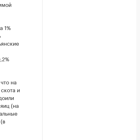
вимой
на 1%
%
ьянские
0,2%
что на
 скота и
адоили
яиц (на
уальные
(в