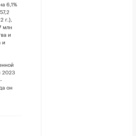
на 6,1%
57,2
 г.),
7 млн
тва и
 и
енной
я 2023
-
да он