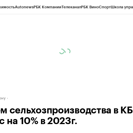
жимость
Autonews
РБК Компании
Телеканал
РБК Вино
Спорт
Школа упра
д
Стиль
Крипто
РБК Бизнес-среда
Дискуссионный клуб
Исследования
К
рагентов
Политика
Экономика
Бизнес
Технологии и медиа
Финансы
Рын
ону
м сельхозпроизводства в К
 на 10% в 2023г.