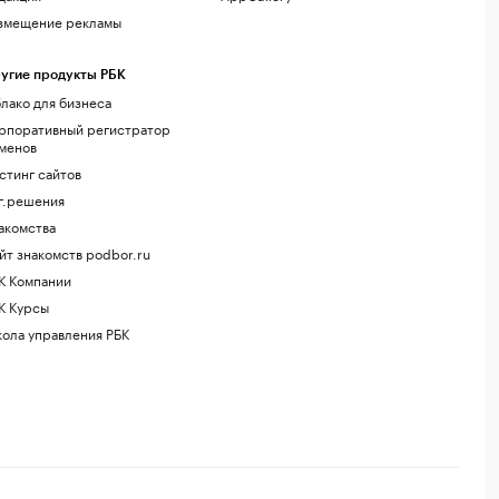
змещение рекламы
угие продукты РБК
лако для бизнеса
рпоративный регистратор
менов
стинг сайтов
г.решения
акомства
йт знакомств podbor.ru
К Компании
К Курсы
ола управления РБК