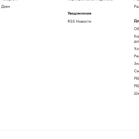
Дзен
Ра
Уведомления
RSS Новости
Др
Об
Ко
до
Хо
Ре
Зн
Са
РБ
РБ
Шк