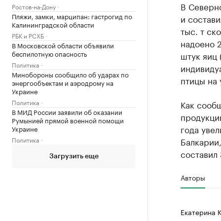
В Северн
Ростов-на-Дону
Пляжи, замки, марципан: гастрогид по
и состави
Калининградской области
тыс. т ск
РБК и РСХБ
надоено 2
В Московской области объявили
беспилотную опасность
штук яиц 
Политика
индивиду
Минобороны сообщило об ударах по
птицы на 
энергообъектам и аэродрому на
Украине
Политика
Как сообщ
В МИД России заявили об оказании
продукци
Румынией прямой военной помощи
года увел
Украине
Политика
Балкарии,
составил 
Загрузить еще
Авторы
Екатерина 