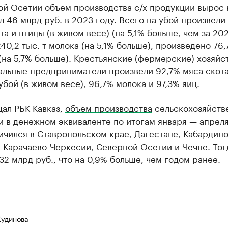
ой Осетии объем производства с/х продукции вырос 
л 46 млрд руб. в 2023 году. Всего на убой произвели 
ота и птицы (в живом весе) (на 5,1% больше, чем за 2022
40,2 тыс. т молока (на 5,1% больше), произведено 76,
(на 5,7% больше). Крестьянские (фермерские) хозяйс
альные предприниматели произвели 92,7% мяса скота
убой (в живом весе), 96,7% молока и 97,3% яиц.
ал РБК Кавказ,
объем производства
сельскохозяйств
и в денежном эквиваленте по итогам января — апрел
ичился в Ставропольском крае, Дагестане, Кабардино
 Карачаево-Черкесии, Северной Осетии и Чечне. Тог
32 млрд руб., что на 0,9% больше, чем годом ранее.
Кудинова