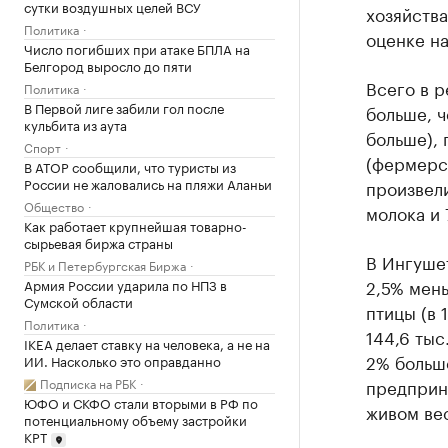
сутки воздушных целей ВСУ
хозяйства
Политика
оценке на
Число погибших при атаке БПЛА на
Белгород выросло до пяти
Всего в р
Политика
В Первой лиге забили гол после
больше, ч
кульбита из аута
больше), 
Спорт
(фермерс
В АТОР сообщили, что туристы из
России не жаловались на пляжи Аланьи
произвели
Общество
молока и 
Как работает крупнейшая товарно-
сырьевая биржа страны
В Ингушет
РБК и Петербургская Биржа
2,5% мень
Армия России ударила по НПЗ в
Сумской области
птицы (в 
Политика
144,6 тыс
IKEA делает ставку на человека, а не на
2% больше
ИИ. Насколько это оправданно
Подписка на РБК
предприни
ЮФО и СКФО стали вторыми в РФ по
живом вес
потенциальному объему застройки
КРТ