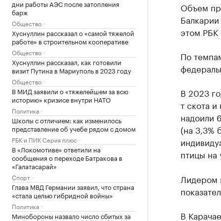
дни работы АЭС после затопления
Объем пр
барж
Балкарии 
Общество
этом РБК 
Хуснуллин рассказал о «самой тяжелой
работе» в строительном кооперативе
Общество
По темпам
Хуснуллин рассказал, как готовили
федеральн
визит Путина в Мариуполь в 2023 году
Общество
В МИД заявили о «тяжелейшем за всю
В 2023 го
историю» кризисе внутри НАТО
т скота и
Политика
надоили 6
Школы с отличием: как изменилось
(на 3,3% 
представление об учебе рядом с домом
РБК и ПИК Серия плюс
индивиду
В «Локомотиве» ответили на
птицы на 
сообщения о переходе Батракова в
«Галатасарай»
Спорт
Лидером 
Глава МВД Германии заявил, что страна
показател
«стала целью гибридной войны»
Политика
В Карача
Минобороны назвало число сбитых за