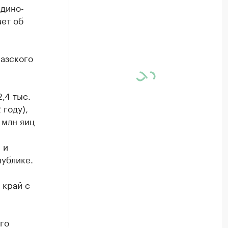
дино-
ает об
казского
,4 тыс.
 году),
 млн яиц
 и
публике.
 край с
го