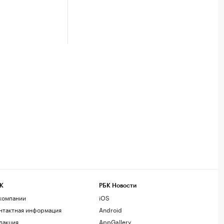
К
РБК Новости
компании
iOS
нтактная информация
Android
дакция
AppGallery