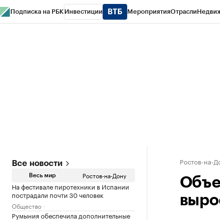
Подписка на РБК
Инвестиции
Мероприятия
Отрасли
Недви
РБК Курсы
РБК Life
Тренды
Визионеры
Национальные проекты
Горо
Спецпроекты СПб
Конференции СПб
Спецпроекты
Проверка конт
Ростов-на-Д
Все новости
Ростов-на-Дону
Весь мир
Объе
На фестивале пиротехники в Испании
пострадали почти 30 человек
вырос
Общество
Румыния обеспечила дополнительные