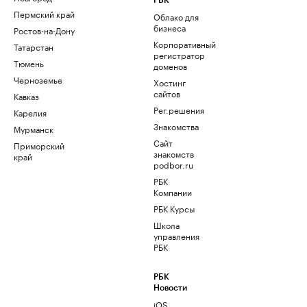
РБК
Пермский край
Облако для
бизнеса
Ростов-на-Дону
Корпоративный
Татарстан
регистратор
Тюмень
доменов
Черноземье
Хостинг
сайтов
Кавказ
Рег.решения
Карелия
Знакомства
Мурманск
Сайт
Приморский
знакомств
край
podbor.ru
РБК
Компании
РБК Курсы
Школа
управления
РБК
РБК
Новости
iOS