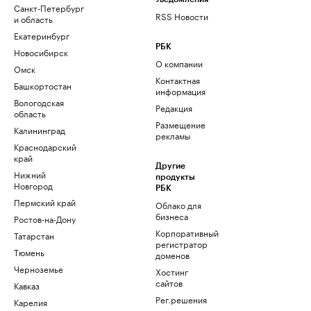
Санкт-Петербург
RSS Новости
и область
Екатеринбург
РБК
Новосибирск
О компании
Омск
Контактная
Башкортостан
информация
Вологодская
Редакция
область
Размещение
Калининград
рекламы
Краснодарский
край
Другие
Нижний
продукты
Новгород
РБК
Пермский край
Облако для
бизнеса
Ростов-на-Дону
Корпоративный
Татарстан
регистратор
Тюмень
доменов
Черноземье
Хостинг
сайтов
Кавказ
Рег.решения
Карелия