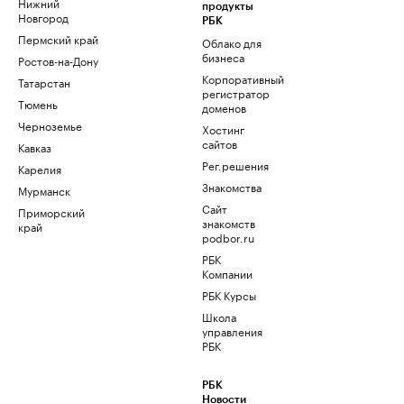
Нижний
продукты
Новгород
РБК
Пермский край
Облако для
бизнеса
Ростов-на-Дону
Корпоративный
Татарстан
регистратор
Тюмень
доменов
Черноземье
Хостинг
сайтов
Кавказ
Рег.решения
Карелия
Знакомства
Мурманск
Сайт
Приморский
знакомств
край
podbor.ru
РБК
Компании
РБК Курсы
Школа
управления
РБК
РБК
Новости