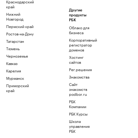
Краснодарский
край
Другие
Нижний
продукты
Новгород
РБК
Пермский край
Облако для
бизнеса
Ростов-на-Дону
Корпоративный
Татарстан
регистратор
Тюмень
доменов
Черноземье
Хостинг
сайтов
Кавказ
Рег.решения
Карелия
Знакомства
Мурманск
Сайт
Приморский
знакомств
край
podbor.ru
РБК
Компании
РБК Курсы
Школа
управления
РБК