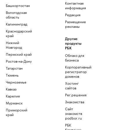
Контактная
Башкортостан
информация
Вологодская
Редакция
область
Размещение
Калининград
рекламы
Краснодарский
край
Другие
Нижний
продукты
Новгород
РБК
Пермский край
Облако для
бизнеса
Ростов-на-Дону
Корпоративный
Татарстан
регистратор
Тюмень
доменов
Черноземье
Хостинг
сайтов
Кавказ
Рег.решения
Карелия
Знакомства
Мурманск
Сайт
Приморский
знакомств
край
podbor.ru
РБК
Компании