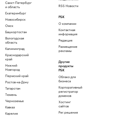
Санкт-Петербург
RSS Новости
и область
Екатеринбург
РБК
Новосибирск
О компании
Омск
Контактная
Башкортостан
информация
Вологодская
Редакция
область
Размещение
Калининград
рекламы
Краснодарский
край
Другие
Нижний
продукты
Новгород
РБК
Пермский край
Облако для
бизнеса
Ростов-на-Дону
Корпоративный
Татарстан
регистратор
Тюмень
доменов
Черноземье
Хостинг
сайтов
Кавказ
Рег.решения
Карелия