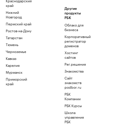
Краснодарский
край
Другие
Нижний
продукты
Новгород
РБК
Пермский край
Облако для
бизнеса
Ростов-на-Дону
Корпоративный
Татарстан
регистратор
Тюмень
доменов
Черноземье
Хостинг
сайтов
Кавказ
Рег.решения
Карелия
Знакомства
Мурманск
Сайт
Приморский
знакомств
край
podbor.ru
РБК
Компании
РБК Курсы
Школа
управления
РБК