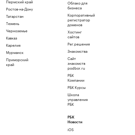
Пермский край
Облако для
бизнеса
Ростов-на-Дону
Корпоративный
Татарстан
регистратор
Тюмень
доменов
Черноземье
Хостинг
сайтов
Кавказ
Рег.решения
Карелия
Знакомства
Мурманск
Сайт
Приморский
знакомств
край
podbor.ru
РБК
Компании
РБК Курсы
Школа
управления
РБК
РБК
Новости
iOS