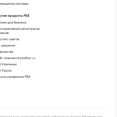
змещение рекламы
угие продукты РБК
лако для бизнеса
рпоративный регистратор
менов
стинг сайтов
г.решения
акомства
йт знакомств podbor.ru
К Компании
К Курсы
ола управления РБК
регистрации средства массовой информации выдано Федеральной