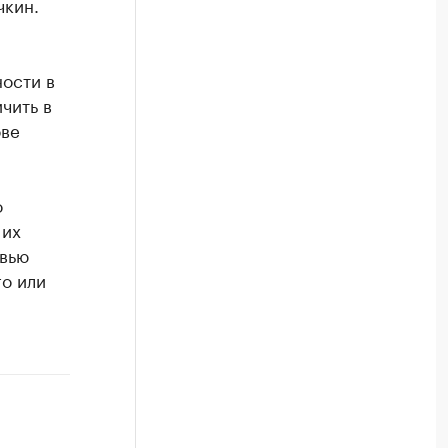
чкин.
ости в
чить в
ове
о
 их
овью
го или