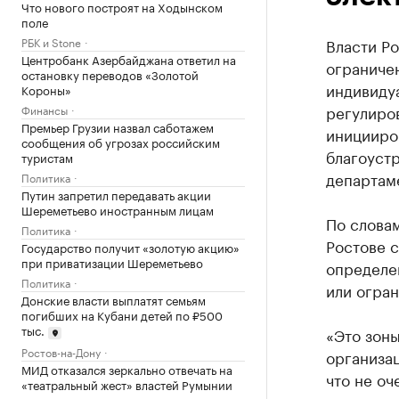
Что нового построят на Ходынском
поле
РБК и Stone
Власти Ро
Центробанк Азербайджана ответил на
ограниче
остановку переводов «Золотой
индивиду
Короны»
регулиро
Финансы
Премьер Грузии назвал саботажем
иницииро
сообщения об угрозах российским
благоустр
туристам
департам
Политика
Путин запретил передавать акции
Шереметьево иностранным лицам
По словам
Политика
Ростове 
Государство получит «золотую акцию»
при приватизации Шереметьево
определе
Политика
или огран
Донские власти выплатят семьям
погибших на Кубани детей по ₽500
тыс.
«Это зон
Ростов-на-Дону
организац
МИД отказался зеркально отвечать на
что не оч
«театральный жест» властей Румынии