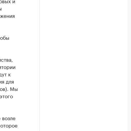
овых и
ы
ижения
собы
ства,
итории
ут к
ия для
ов). Мы
этого
е возле
которое