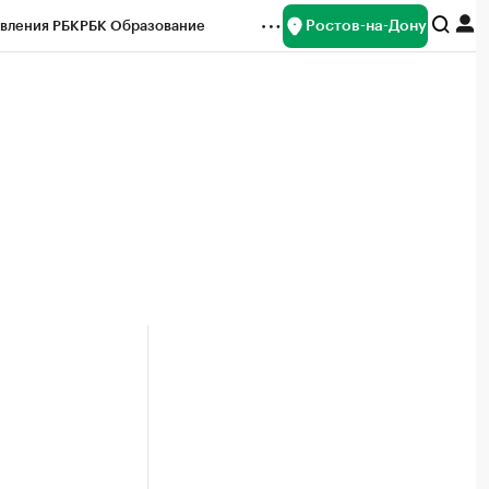
Ростов-на-Дону
вления РБК
РБК Образование
редитные рейтинги
Франшизы
Газета
ок наличной валюты