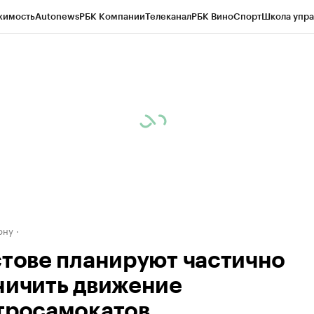
жимость
Autonews
РБК Компании
Телеканал
РБК Вино
Спорт
Школа упра
д
Стиль
Крипто
РБК Бизнес-среда
Дискуссионный клуб
Исследования
К
рагентов
Политика
Экономика
Бизнес
Технологии и медиа
Финансы
Рын
ону
стове планируют частично
ничить движение
тросамокатов