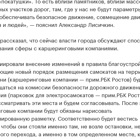
покатушки». То есть вблизи памятников, вблизи масс
ых участков дорог, там, где у нас не будут параметр
 обеспечивать безопасное движение, совмещение дв
 и людей», — пояснил Александр Лисичкин.
рассказал, что сейчас власти города обсуждают спо
вания сферы с каршеринговыми компаниями.
иировали внесение изменений в правила благоустрой
ющие новый порядок размещения самокатов на терр
ни (каршеринговые компании — прим.РБК Ростов) буд
щаться на комиссии безопасности дорожного движен
ия (парковок для электросамокатов — прим.РБК Рост
сматривать эти места и будем согласовывать. После 
говые компании будут обязаны нарисовать
ированную разметку. Соответственно будет вестись
 чтобы они стояли именно там, не возле остановки, н
ого перехода, а именно в том определенном месте, 