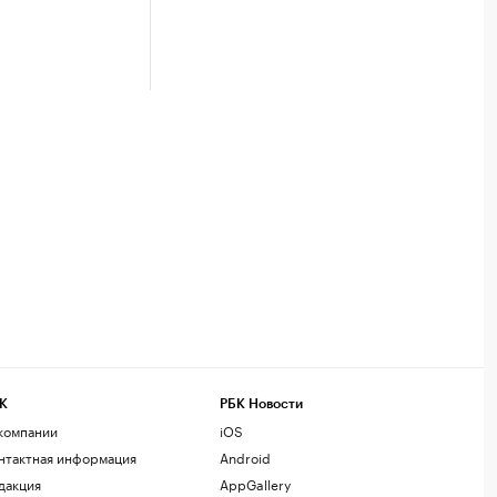
К
РБК Новости
компании
iOS
нтактная информация
Android
дакция
AppGallery