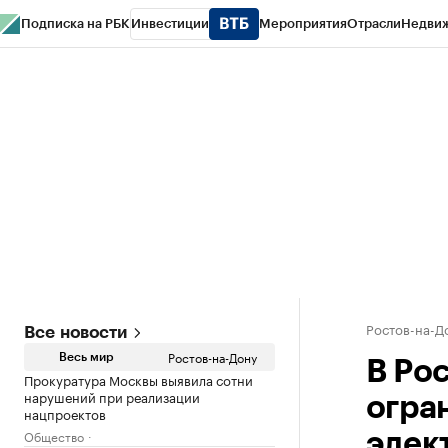
Подписка на РБК
Инвестиции
Мероприятия
Отрасли
Недви
РБК Курсы
РБК Life
Тренды
Визионеры
Национальные проекты
Горо
Спецпроекты СПб
Конференции СПб
Спецпроекты
Проверка конт
Ростов-на-Д
Все новости
Ростов-на-Дону
Весь мир
В Ро
Прокуратура Москвы выявила сотни
нарушений при реализации
огра
нацпроектов
Общество
элек