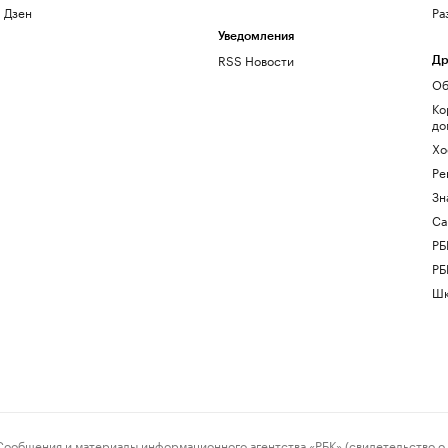
Дзен
Ра
Уведомления
RSS Новости
Др
Об
Ко
до
Хо
Ре
Зн
Са
РБ
РБ
Шк
ения и материалы информационного агентства «РБК» (свидетельство о 