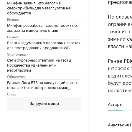
предпола
Минфин заявил, что налог на
сверхприбыль для металлургов не
обсуждается
По слова
Бизнес
ограничен
Минфин разработал законопроект об
течение г
акцизе на импортную сталь
Бизнес
зимний се
Власти задумались о налоговых льготах
власти на
для пострадавших продавцов WB
Экономика
Ранее РБК
Сети бургерных ответили на тесты
Роскачества удивлением и
штрафах 
несогласием
водителей
Общество
будут дос
Единая Лига ВТБ на следующий сезон
осталась без иностранных команд
наркотиче
Спорт
Авторы
Загрузить еще
Анастасия 