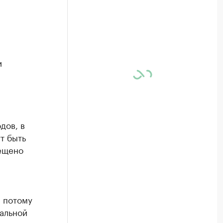
и
дов, в
т быть
ещено
, потому
ральной