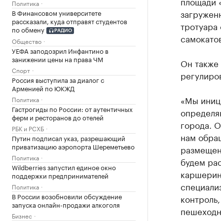
площади «
Политика
загруженн
В Финансовом университете
рассказали, куда отправят студентов
тротуара
по обмену
РАДИО
самокатов
Общество
УЕФА заподозрил Инфантино в
занижении цены на права ЧМ
Он также 
Спорт
регулиро
Россия выступила за диалог с
Арменией по ЮКЖД
«Мы иниц
Политика
Гастрогиды по России: от аутентичных
определя
ферм и ресторанов до отелей
города. О
РБК и РСХБ
нам обра
Путин подписал указ, разрешающий
приватизацию аэропорта Шереметьево
размещен
Политика
будем рас
Wildberries запустил единое окно
каршерин
поддержки предпринимателей
специализ
Политика
В России возобновили обсуждение
контроль,
запуска онлайн-продажи алкоголя
пешеходн
Бизнес