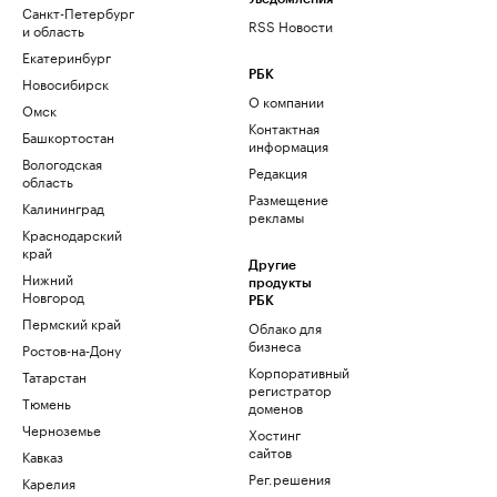
Санкт-Петербург
RSS Новости
и область
Екатеринбург
РБК
Новосибирск
О компании
Омск
Контактная
Башкортостан
информация
Вологодская
Редакция
область
Размещение
Калининград
рекламы
Краснодарский
край
Другие
Нижний
продукты
Новгород
РБК
Пермский край
Облако для
бизнеса
Ростов-на-Дону
Корпоративный
Татарстан
регистратор
Тюмень
доменов
Черноземье
Хостинг
сайтов
Кавказ
Рег.решения
Карелия