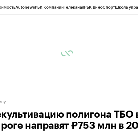
жимость
Autonews
РБК Компании
Телеканал
РБК Вино
Спорт
Школа упра
д
Стиль
Крипто
РБК Бизнес-среда
Дискуссионный клуб
Исследования
К
рагентов
Политика
Экономика
Бизнес
Технологии и медиа
Финансы
Рын
ону
екультивацию полигона ТБО 
нроге направят ₽753 млн в 2