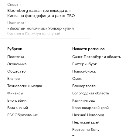
Спорт
Bloomberg назвал три выхода для
Киева на фоне дефицита ракет ПВО
Политика
«Веселый молочник» Уолкер купил
билеты в Стамбул на случай
выдворения
Общество
Рубрики
Новости регионов
Марат и Динара Сафины сыграют с
Федерером и Ли На на турнире в
Политика
Санкт-Петербург и область
Шанхае
Экономика
Екатеринбург
Спорт
Общество
Новосибирск
ТАСС узнал о возможности скорого
Бизнес
Омск
визита Уиткоффа и Кушнера в Москву
Технологии и медиа
Башкортостан
Политика
Финансы
Вологодская область
Загрузить еще
Биографии
Калининград
База знаний
Краснодарский край
РБК Образование
Нижний Новгород
Пермский край
Ростов-на-Дону