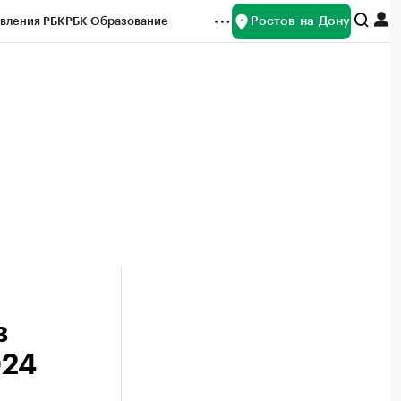
Ростов-на-Дону
вления РБК
РБК Образование
редитные рейтинги
Франшизы
Газета
ок наличной валюты
в
024