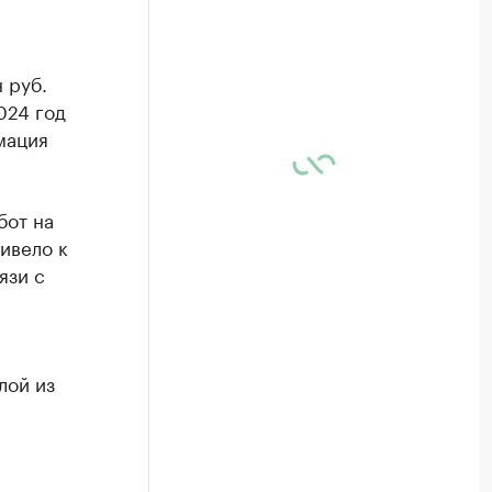
 руб.
024 год
мация
бот на
ивело к
язи с
.
лой из