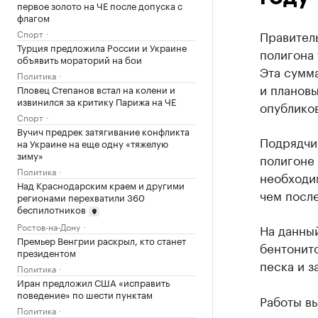
первое золото на ЧЕ после допуска с
флагом
Спорт
Правитель
Турция предложила России и Украине
полигона 
объявить мораторий на бои
Эта сумма
Политика
и планов
Пловец Степанов встал на колени и
извинился за критику Парижа на ЧЕ
опубликов
Спорт
Вучич предрек затягивание конфликта
Подрядчи
на Украине на еще одну «тяжелую
зиму»
полигоне 
Политика
необходим
Над Краснодарским краем и другими
чем после
регионами перехватили 360
беспилотников
Ростов-на-Дону
На данны
Премьер Венгрии раскрыл, кто станет
бентонит
президентом
песка и з
Политика
Иран предложил США «исправить
поведение» по шести пунктам
Работы вы
Политика