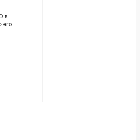
О в
о его