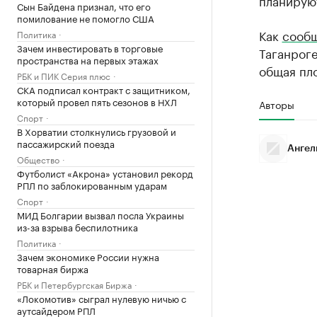
планируют
Сын Байдена признал, что его
помилование не помогло США
Как
сооб
Политика
Зачем инвестировать в торговые
Таганроге
пространства на первых этажах
общая пло
РБК и ПИК Серия плюс
СКА подписал контракт с защитником,
который провел пять сезонов в НХЛ
Авторы
Спорт
В Хорватии столкнулись грузовой и
пассажирский поезда
Ангел
Общество
Футболист «Акрона» установил рекорд
РПЛ по заблокированным ударам
Спорт
МИД Болгарии вызвал посла Украины
из-за взрыва беспилотника
Политика
Зачем экономике России нужна
товарная биржа
РБК и Петербургская Биржа
«Локомотив» сыграл нулевую ничью с
аутсайдером РПЛ