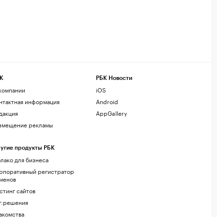
К
РБК Новости
компании
iOS
нтактная информация
Android
дакция
AppGallery
змещение рекламы
угие продукты РБК
лако для бизнеса
рпоративный регистратор
менов
стинг сайтов
г.решения
акомства