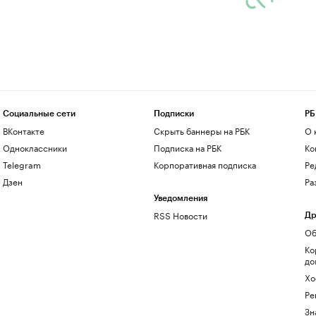
Социальные сети
Подписки
РБ
ВКонтакте
Скрыть баннеры на РБК
О 
Одноклассники
Подписка на РБК
Ко
Telegram
Корпоративная подписка
Ре
Дзен
Ра
Уведомления
RSS Новости
Др
Об
Ко
до
Хо
Ре
Зн