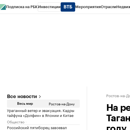
Подписка на РБК
Инвестиции
Мероприятия
Отрасли
Недви
РБК Курсы
РБК Life
Тренды
Визионеры
Национальные проекты
Горо
Спецпроекты СПб
Конференции СПб
Спецпроекты
Проверка конт
Ростов-на-Д
Все новости
Ростов-на-Дону
Весь мир
На р
Ураганный ветер и эвакуация. Кадры
тайфуна «Долфин» в Японии и Китае
Тага
Общество
Российский пятиборец завоевал
году