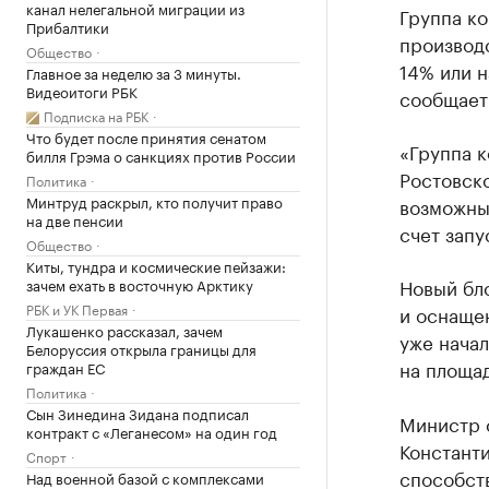
канал нелегальной миграции из
Группа ко
Прибалтики
производс
Общество
14% или н
Главное за неделю за 3 минуты.
Видеоитоги РБК
сообщает
Подписка на РБК
Что будет после принятия сенатом
«Группа к
билля Грэма о санкциях против России
Ростовско
Политика
Минтруд раскрыл, кто получит право
возможны
на две пенсии
счет запу
Общество
Киты, тундра и космические пейзажи:
Новый бл
зачем ехать в восточную Арктику
РБК и УК Первая
и оснаще
Лукашенко рассказал, зачем
уже начал
Белоруссия открыла границы для
на площад
граждан ЕС
Политика
Сын Зинедина Зидана подписал
Министр с
контракт с «Леганесом» на один год
Константи
Спорт
способст
Над военной базой с комплексами