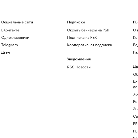
Социальные сети
Подписки
РБ
ВКонтакте
Скрыть баннеры на РБК
О 
Одноклассники
Подписка на РБК
Ко
Telegram
Корпоративная подписка
Ре
Дзен
Ра
Уведомления
RSS Новости
Др
Об
Ко
до
Хо
Ре
Зн
Са
РБ
РБ
Шк