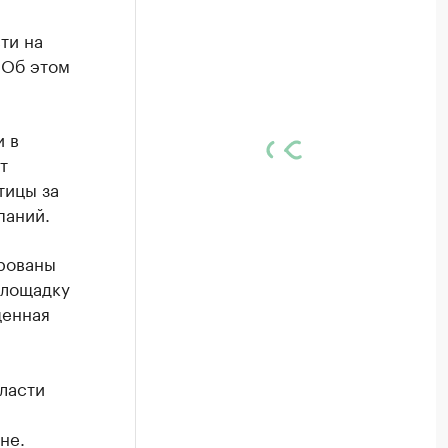
ти на
. Об этом
и в
т
тицы за
паний.
рованы
площадку
щенная
ласти
не.