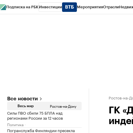
Подписка на РБК
Инвестиции
Мероприятия
Отрасли
Недви
РБК Курсы
РБК Life
Тренды
Визионеры
Национальные проекты
Горо
Спецпроекты СПб
Конференции СПб
Спецпроекты
Проверка конт
Ростов-на-Д
Все новости
Ростов-на-Дону
Весь мир
ГК «
Силы ПВО сбили 75 БПЛА над
регионами России за 12 часов
инде
Политика
Погранслужба Финляндии пресекла