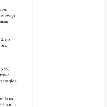
лось
 месяца
ольше
2% до
кого
5,5%.
йтинг
rategies
ии была
4 тыс. т