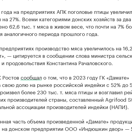
 года на предприятиях АПК поголовье птицы увеличи
 на 27%. Всеми категориями донских хозяйств за два
но 62,6 тыс. т мяса в живом весе, что почти на 7% б
я аналогичного периода прошлого года.
предприятиях производство мяса увеличилось на 16,
 т», — цитируется в сообщении слова министра сельс
 и продовольствия Константина Рачаловского.
К Ростов
сообщал
о том, что в 2023 году ГК «Дамате»
 свою долю на рынке российской индейки с 52% до 5
роизвел более 230 тыс. т. мяса птицы и возглавил ре
х производителей страны, составленный Agrifood St
альной ассоциации производителей индейки (НАПИ).
нная часть объема произведенной «Дамате» продукц
 на донском предприятии ООО «Индюшкин двор» — 5