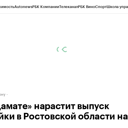
жимость
Autonews
РБК Компании
Телеканал
РБК Вино
Спорт
Школа упра
д
Стиль
Крипто
РБК Бизнес-среда
Дискуссионный клуб
Исследования
К
рагентов
Политика
Экономика
Бизнес
Технологии и медиа
Финансы
Рын
ону
Дамате» нарастит выпуск
йки в Ростовской области на