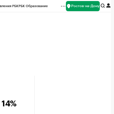
Ростов-на-Дону
вления РБК
РБК Образование
редитные рейтинги
Франшизы
Газета
ок наличной валюты
 14%