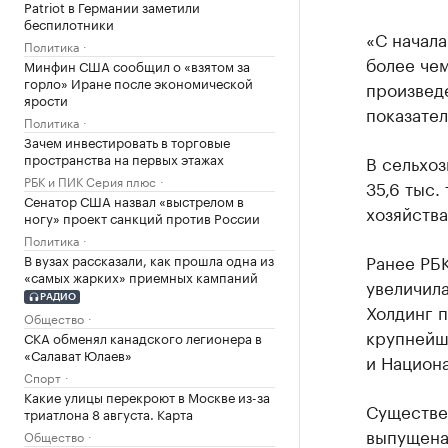
Patriot в Германии заметили
беспилотники
«С начала
Политика
более чем
Минфин США сообщил о «взятом за
горло» Иране после экономической
произведе
ярости
показател
Политика
Зачем инвестировать в торговые
пространства на первых этажах
В сельхоз
РБК и ПИК Серия плюс
35,6 тыс.
Сенатор США назвал «выстрелом в
хозяйства
ногу» проект санкций против России
Политика
Ранее РБ
В вузах рассказали, как прошла одна из
«самых жарких» приемных кампаний
увеличила
РАДИО
Холдинг п
Общество
крупнейши
СКА обменял канадского легионера в
«Салават Юлаев»
и Национ
Спорт
Какие улицы перекроют в Москве из-за
Существе
триатлона 8 августа. Карта
выпущена
Общество