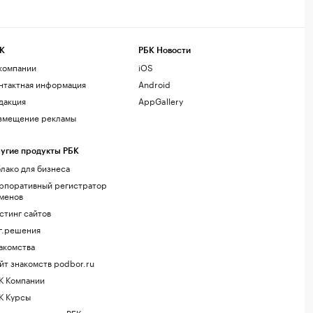
К
РБК Новости
компании
iOS
нтактная информация
Android
дакция
AppGallery
змещение рекламы
угие продукты РБК
лако для бизнеса
рпоративный регистратор
менов
стинг сайтов
г.решения
акомства
йт знакомств podbor.ru
К Компании
К Курсы
ола управления РБК