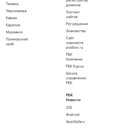
Тюмень
доменов
Черноземье
Хостинг
сайтов
Кавказ
Рег.решения
Карелия
Знакомства
Мурманск
Сайт
Приморский
знакомств
край
podbor.ru
РБК
Компании
РБК Курсы
Школа
управления
РБК
РБК
Новости
iOS
Android
AppGallery