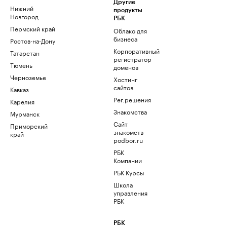
Другие
Нижний
продукты
Новгород
РБК
Пермский край
Облако для
бизнеса
Ростов-на-Дону
Корпоративный
Татарстан
регистратор
Тюмень
доменов
Черноземье
Хостинг
сайтов
Кавказ
Рег.решения
Карелия
Знакомства
Мурманск
Сайт
Приморский
знакомств
край
podbor.ru
РБК
Компании
РБК Курсы
Школа
управления
РБК
РБК