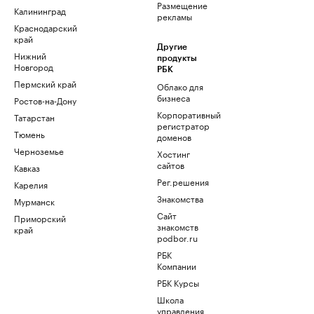
Размещение
Калининград
рекламы
Краснодарский
край
Другие
Нижний
продукты
Новгород
РБК
Пермский край
Облако для
бизнеса
Ростов-на-Дону
Корпоративный
Татарстан
регистратор
Тюмень
доменов
Черноземье
Хостинг
сайтов
Кавказ
Рег.решения
Карелия
Знакомства
Мурманск
Сайт
Приморский
знакомств
край
podbor.ru
РБК
Компании
РБК Курсы
Школа
управления