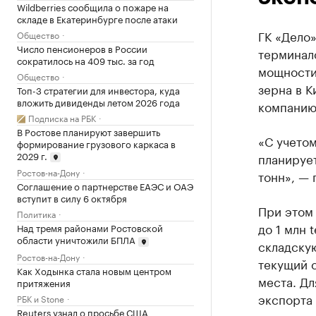
Wildberries сообщила о пожаре на
складе в Екатеринбурге после атаки
ГК «Дело
Общество
Число пенсионеров в России
терминал
сократилось на 409 тыс. за год
мощности
Общество
зерна в 
Топ-3 стратегии для инвестора, куда
вложить дивиденды летом 2026 года
компанию
Подписка на РБК
В Ростове планируют завершить
«С учето
формирование грузового каркаса в
2029 г.
планирует
Ростов-на-Дону
тонн», — 
Соглашение о партнерстве ЕАЭС и ОАЭ
вступит в силу 6 октября
При этом
Политика
до 1 млн 
Над тремя районами Ростовской
области уничтожили БПЛА
складскую
Ростов-на-Дону
текущий с
Как Ходынка стала новым центром
места. Дл
притяжения
экспорта 
РБК и Stone
Reuters узнал о просьбе США