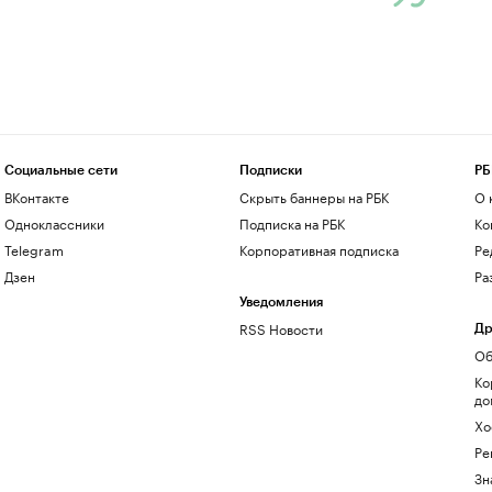
Социальные сети
Подписки
РБ
ВКонтакте
Скрыть баннеры на РБК
О 
Одноклассники
Подписка на РБК
Ко
Telegram
Корпоративная подписка
Ре
Дзен
Ра
Уведомления
RSS Новости
Др
Об
Ко
до
Хо
Ре
Зн