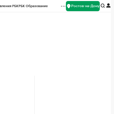
Ростов-на-Дону
вления РБК
РБК Образование
редитные рейтинги
Франшизы
Газета
ок наличной валюты