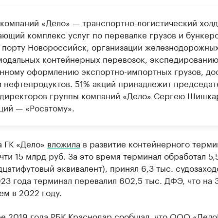
 компаний «Дело» — транспортно-логистический холд
ающий комплекс услуг по перевалке грузов и бункер
в порту Новороссийск, организации железнодорожных
модальных контейнерных перевозок, экспедированию
нному оформлению экспортно-импортных грузов, до
и нефтепродуктов. 51% акций принадлежит председа
 директоров группы компаний «Дело» Сергею Шишка
ций — «Росатому».
а ГК «Дело»
вложила
в развитие контейнерного терми
ти 15 млрд руб. За это время терминал обработал 5,
цатифутовый эквивалент), принял 6,3 тыс. судозаходо
23 года терминал перевалил 602,5 тыс. ДФЭ, что на 
ем в 2022 году.
ре 2019 года РБК Краснодар
сообщал
, что ООО «Дел