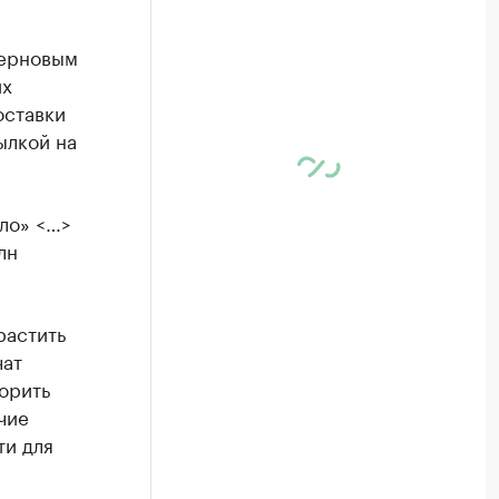
зерновым
их
оставки
ылкой на
ло» <…>
лн
растить
чат
орить
чие
ти для