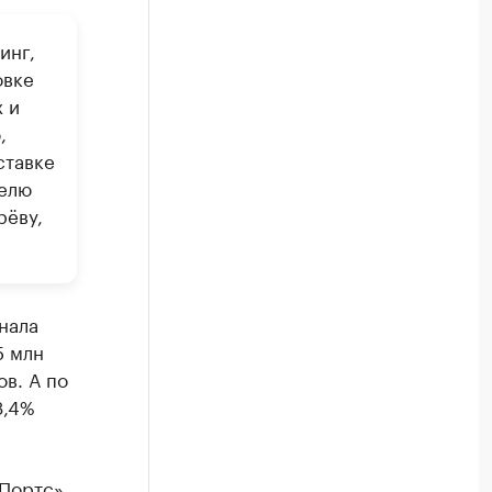
инг,
овке
 и
,
ставке
телю
рёву,
нала
5 млн
в. А по
3,4%
оПортс»