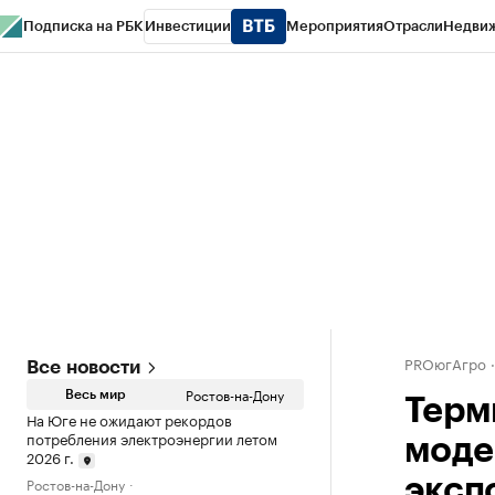
Подписка на РБК
Инвестиции
Мероприятия
Отрасли
Недви
РБК Курсы
РБК Life
Тренды
Визионеры
Национальные проекты
Горо
Спецпроекты СПб
Конференции СПб
Спецпроекты
Проверка конт
PROюгАгро
Все новости
Ростов-на-Дону
Весь мир
Терм
На Юге не ожидают рекордов
потребления электроэнергии летом
моде
2026 г.
Ростов-на-Дону
эксп