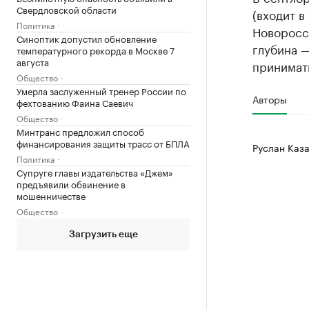
Свердловской области
(входит в
Политика
Новоросси
Синоптик допустил обновление
глубина —
температурного рекорда в Москве 7
августа
принимать
Общество
Умерла заслуженный тренер России по
Авторы
фехтованию Фаина Саевич
Общество
Минтранс предложил способ
финансирования защиты трасс от БПЛА
Руслан Каза
Политика
Супруге главы издательства «Джем»
предъявили обвинение в
мошенничестве
Общество
Загрузить еще