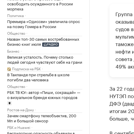
освободить осужденного в России
морпеха
Группа
Политика
оказыв
Премьера «Одиссеи» увеличила спрос
на поэму Гомера в России
судов 
Общество
мульти
Назван топ-30 самых востребованных
таможе
бизнес-книг июля
РАДИО
нефти 
Бизнес
Великая усталость. Почему столько
совета
людей сегодня чувствуют себя на грани
49% ак
Подписка на РБК
В Таиланде при стрельбе в школе
погибли два человека
Общество
За 22 год
РБК ТВ Юг: автор «Пиши, сокращай» —
НУТЭП поч
о визуальном бренде южных городов
ДФЭ (двад
Ростов-на-Дону
итогам 20
Зачем смартфону телеобъектив, 200
больше, ч
Мп и большой сенсор
РБК и Huawei
В сентяб
Беспилотную опасность объявили в