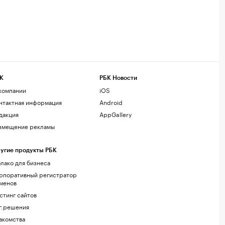
К
РБК Новости
компании
iOS
нтактная информация
Android
дакция
AppGallery
змещение рекламы
угие продукты РБК
лако для бизнеса
рпоративный регистратор
менов
стинг сайтов
г.решения
акомства