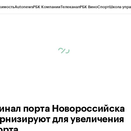
жимость
Autonews
РБК Компании
Телеканал
РБК Вино
Спорт
Школа упра
д
Стиль
Крипто
РБК Бизнес-среда
Дискуссионный клуб
Исследования
К
рагентов
Политика
Экономика
Бизнес
Технологии и медиа
Финансы
Рын
инал порта Новороссийска
рнизируют для увеличения
орта