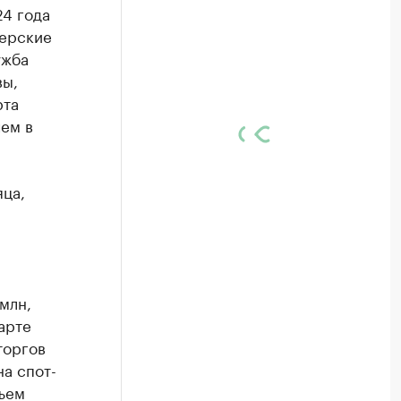
24 года
керские
ужба
вы,
рта
чем в
яца,
млн,
арте
торгов
а спот-
ъем