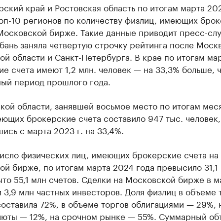
ский край и Ростовская область по итогам марта 20
топ-10 регионов по количеству физлиц, имеющих бро
 Московской бирже. Такие данные приводит пресс-сл
бань заняла четвертую строчку рейтинга после Моск
й области и Санкт-Петербурга. В крае по итогам ма
е счета имеют 1,2 млн. человек — на 33,3% больше, 
ный период прошлого года.
кой области, занявшей восьмое место по итогам мес
ющих брокерские счета составило 947 тыс. человек,
ись с марта 2023 г. на 33,4%.
число физических лиц, имеющих брокерские счета на
й бирже, по итогам марта 2024 года превысило 31,1 
то 55,1 млн счетов. Сделки на Московской бирже в м
 3,9 млн частных инвесторов. Доля физлиц в объеме 
оставила 72%, в объеме торгов облигациями — 29%, н
люты — 12%, на срочном рынке — 55%. Суммарный об