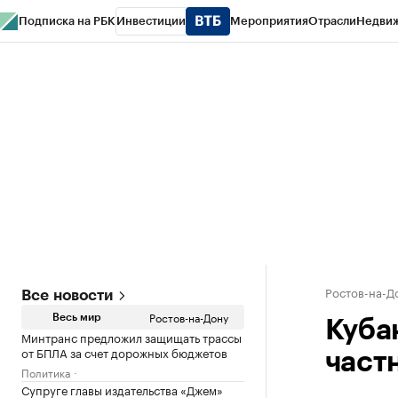
Подписка на РБК
Инвестиции
Мероприятия
Отрасли
Недви
РБК Курсы
РБК Life
Тренды
Визионеры
Национальные проекты
Горо
Спецпроекты СПб
Конференции СПб
Спецпроекты
Проверка конт
Ростов-на-Д
Все новости
Ростов-на-Дону
Весь мир
Кубан
Минтранс предложил защищать трассы
от БПЛА за счет дорожных бюджетов
част
Политика
Супруге главы издательства «Джем»