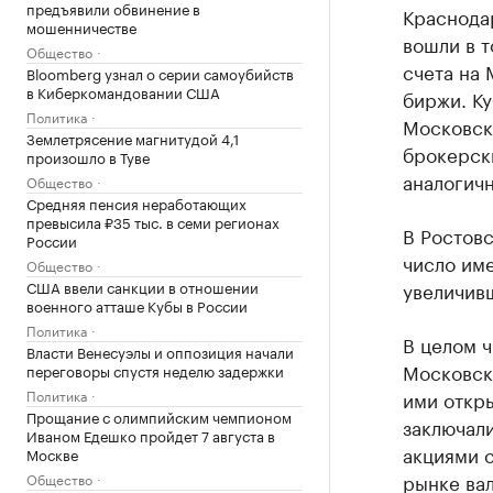
предъявили обвинение в
Краснодар
мошенничестве
вошли в 
Общество
счета на
Bloomberg узнал о серии самоубийств
в Киберкомандовании США
биржи. Ку
Политика
Московско
Землетрясение магнитудой 4,1
брокерски
произошло в Туве
аналогич
Общество
Средняя пенсия неработающих
превысила ₽35 тыс. в семи регионах
В Ростовс
России
число име
Общество
США ввели санкции в отношении
увеличивш
военного атташе Кубы в России
Политика
В целом 
Власти Венесуэлы и оппозиция начали
Московско
переговоры спустя неделю задержки
Политика
ими откры
Прощание с олимпийским чемпионом
заключали
Иваном Едешко пройдет 7 августа в
акциями с
Москве
рынке ва
Общество