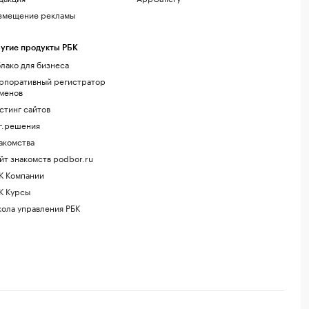
змещение рекламы
угие продукты РБК
лако для бизнеса
рпоративный регистратор
менов
стинг сайтов
г.решения
акомства
йт знакомств podbor.ru
К Компании
К Курсы
ола управления РБК