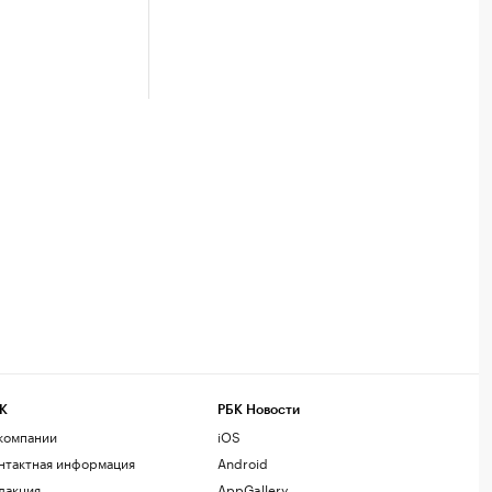
К
РБК Новости
компании
iOS
нтактная информация
Android
дакция
AppGallery