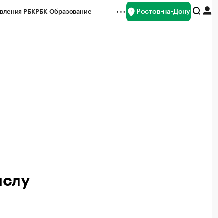
Ростов-на-Дону
вления РБК
РБК Образование
редитные рейтинги
Франшизы
Газета
ок наличной валюты
ислу