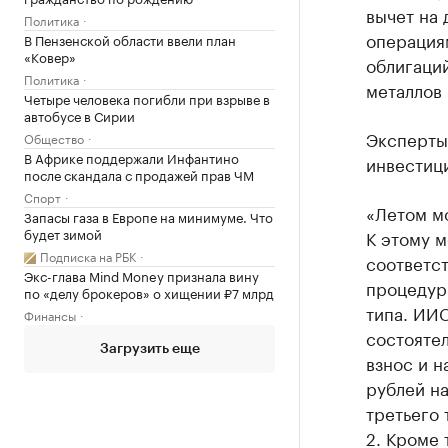
вычет на 
Политика
операциям
В Пензенской области ввели план
«Ковер»
облигаций
Политика
металлов 
Четыре человека погибли при взрыве в
автобусе в Сирии
Эксперты
Общество
В Африке поддержали Инфантино
инвестици
после скандала с продажей прав ЧМ
Спорт
«Летом м
Запасы газа в Европе на минимуме. Что
будет зимой
К этому 
Подписка на РБК
соответс
Экс-глава Mind Money признала вину
процедур
по «делу брокеров» о хищении ₽7 млрд
типа. ИИС
Финансы
состоятел
Загрузить еще
взнос и н
рублей на
третьего
2. Кроме