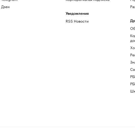
Дзен
Ра
Уведомления
RSS Новости
Др
Об
Ко
до
Хо
Ре
Зн
Са
РБ
РБ
Шк