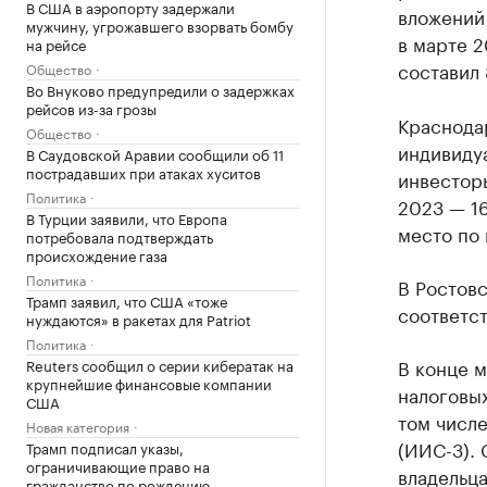
В США в аэропорту задержали
вложений
мужчину, угрожавшего взорвать бомбу
в марте 2
на рейсе
составил 
Общество
Во Внуково предупредили о задержках
рейсов из-за грозы
Краснодар
Общество
индивиду
В Саудовской Аравии сообщили об 11
пострадавших при атаках хуситов
инвесторы
Политика
2023 — 16
В Турции заявили, что Европа
место по 
потребовала подтверждать
происхождение газа
Политика
В Ростовс
Трамп заявил, что США «тоже
соответст
нуждаются» в ракетах для Patriot
Политика
В конце м
Reuters сообщил о серии кибератак на
крупнейшие финансовые компании
налоговы
США
том числе
Новая категория
(ИИС-3). 
Трамп подписал указы,
ограничивающие право на
владельца
гражданство по рождению