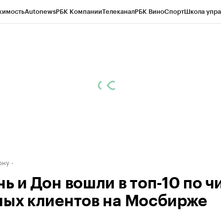
жимость
Autonews
РБК Компании
Телеканал
РБК Вино
Спорт
Школа упра
д
Стиль
Крипто
РБК Бизнес-среда
Дискуссионный клуб
Исследования
К
рагентов
Политика
Экономика
Бизнес
Технологии и медиа
Финансы
Рын
ону
ь и Дон вошли в топ-10 по ч
ных клиентов на Мосбирже