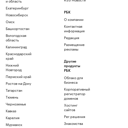
и область
Екатеринбург
РБК
Новосибирск
О компании
Омск
Контактная
Башкортостан
информация
Вологодская
Редакция
область
Размещение
Калининград
рекламы
Краснодарский
край
Другие
Нижний
продукты
Новгород
РБК
Пермский край
Облако для
бизнеса
Ростов-на-Дону
Корпоративный
Татарстан
регистратор
Тюмень
доменов
Черноземье
Хостинг
сайтов
Кавказ
Рег.решения
Карелия
Знакомства
Мурманск