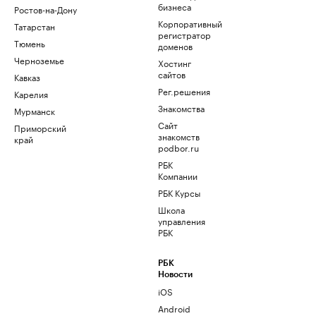
бизнеса
Ростов-на-Дону
Корпоративный
Татарстан
регистратор
Тюмень
доменов
Черноземье
Хостинг
сайтов
Кавказ
Рег.решения
Карелия
Знакомства
Мурманск
Сайт
Приморский
знакомств
край
podbor.ru
РБК
Компании
РБК Курсы
Школа
управления
РБК
РБК
Новости
iOS
Android