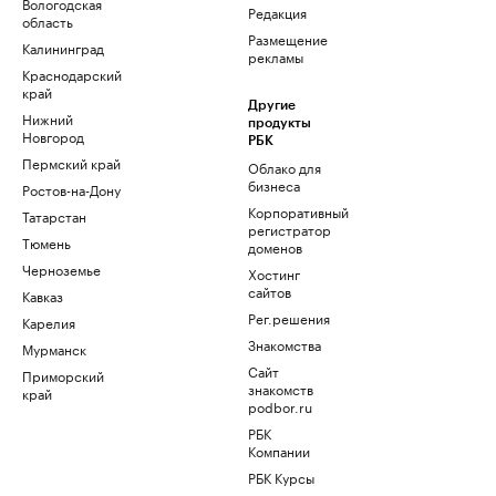
Вологодская
Редакция
область
Размещение
Калининград
рекламы
Краснодарский
край
Другие
Нижний
продукты
Новгород
РБК
Пермский край
Облако для
бизнеса
Ростов-на-Дону
Корпоративный
Татарстан
регистратор
Тюмень
доменов
Черноземье
Хостинг
сайтов
Кавказ
Рег.решения
Карелия
Знакомства
Мурманск
Сайт
Приморский
знакомств
край
podbor.ru
РБК
Компании
РБК Курсы