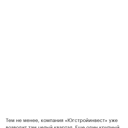
Тем не менее, компания «Югстройинвест» уже
возводит
там целый квартал. Еще один крупный