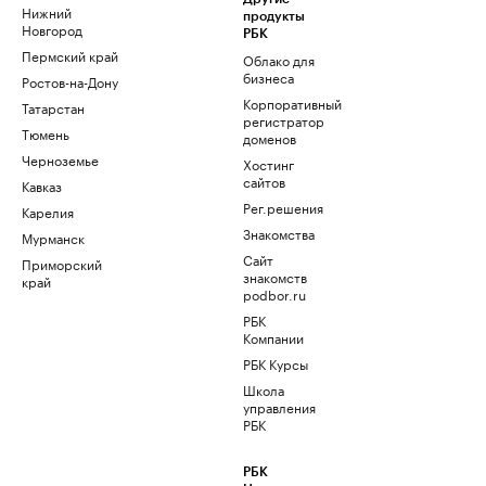
Нижний
продукты
Новгород
РБК
Пермский край
Облако для
бизнеса
Ростов-на-Дону
Корпоративный
Татарстан
регистратор
Тюмень
доменов
Черноземье
Хостинг
сайтов
Кавказ
Рег.решения
Карелия
Знакомства
Мурманск
Сайт
Приморский
знакомств
край
podbor.ru
РБК
Компании
РБК Курсы
Школа
управления
РБК
РБК