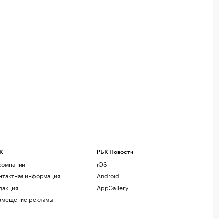
К
РБК Новости
компании
iOS
нтактная информация
Android
дакция
AppGallery
змещение рекламы