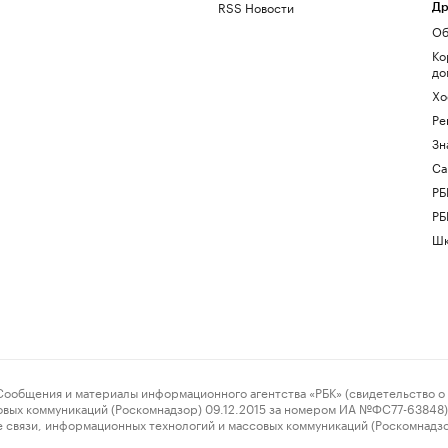
RSS Новости
Др
Об
Ко
до
Хо
Ре
Зн
Са
РБ
РБ
Шк
ения и материалы информационного агентства «РБК» (свидетельство о 
овых коммуникаций (Роскомнадзор) 09.12.2015 за номером ИА №ФС77-63848) 
 связи, информационных технологий и массовых коммуникаций (Роскомнадз