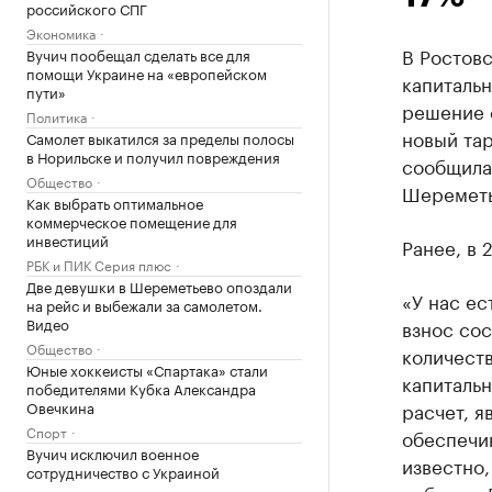
российского СПГ
Экономика
В Ростов
Вучич пообещал сделать все для
помощи Украине на «европейском
капитальн
пути»
решение с
Политика
новый тар
Самолет выкатился за пределы полосы
в Норильске и получил повреждения
сообщила
Общество
Шереметь
Как выбрать оптимальное
коммерческое помещение для
инвестиций
Ранее, в 
РБК и ПИК Серия плюс
Две девушки в Шереметьево опоздали
«У нас ес
на рейс и выбежали за самолетом.
Видео
взнос сос
Общество
количеств
Юные хоккеисты «Спартака» стали
капитальн
победителями Кубка Александра
Овечкина
расчет, я
Спорт
обеспечи
Вучич исключил военное
известно,
сотрудничество с Украиной