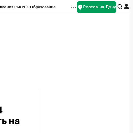
Ростов-на-Дону
вления РБК
РБК Образование
редитные рейтинги
Франшизы
Газета
ок наличной валюты
4
ь на