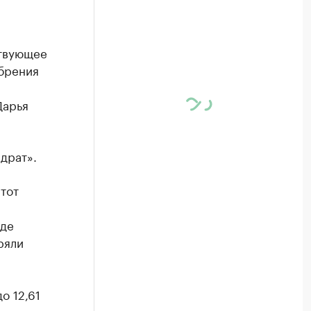
ствующее
обрения
Дарья
адрат».
этот
нде
ряли
о 12,61