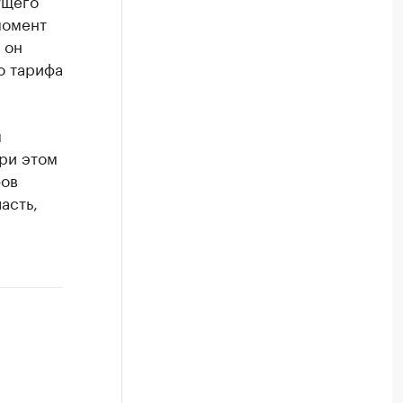
ущего
момент
 он
о тарифа
м
ри этом
фов
асть,