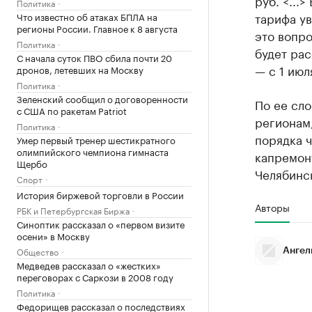
руб. <...
Политика
тарифа у
Что известно об атаках БПЛА на
регионы России. Главное к 8 августа
это вопро
Политика
будет ра
С начала суток ПВО сбила почти 20
— с 1 июл
дронов, летевших на Москву
Политика
Зеленский сообщил о договоренности
По ее сло
с США по ракетам Patriot
регионам
Политика
порядка 
Умер первый тренер шестикратного
олимпийского чемпиона гимнаста
капремонт
Щербо
Челябинск
Спорт
История биржевой торговли в России
Авторы
РБК и Петербургская Биржа
Синоптик рассказал о «первом визите
осени» в Москву
Общество
Ангел
Медведев рассказал о «жестких»
переговорах с Саркози в 2008 году
Политика
Федорищев рассказал о последствиях