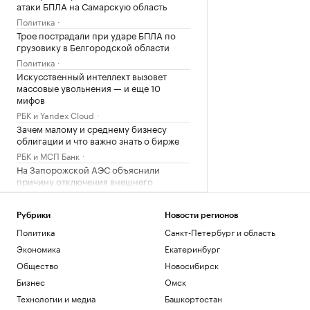
атаки БПЛА на Самарскую область
Политика
Трое пострадали при ударе БПЛА по
грузовику в Белгородской области
Политика
Искусственный интеллект вызовет
массовые увольнения — и еще 10
мифов
РБК и Yandex Cloud
Зачем малому и среднему бизнесу
облигации и что важно знать о бирже
РБК и МСП Банк
На Запорожской АЭС объяснили
причину отключения внешнего
электропитания
Политика
Рубрики
Новости регионов
Политика
Санкт-Петербург и область
Загрузить еще
Экономика
Екатеринбург
Общество
Новосибирск
Бизнес
Омск
Технологии и медиа
Башкортостан