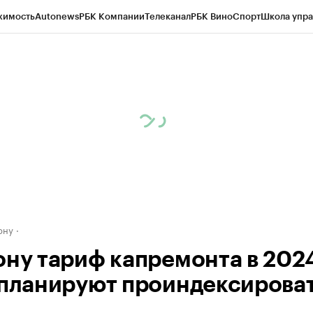
жимость
Autonews
РБК Компании
Телеканал
РБК Вино
Спорт
Школа упра
д
Стиль
Крипто
РБК Бизнес-среда
Дискуссионный клуб
Исследования
К
рагентов
Политика
Экономика
Бизнес
Технологии и медиа
Финансы
Рын
ону
ону тариф капремонта в 202
 планируют проиндексироват