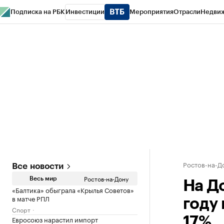
Подписка на РБК
Инвестиции
Мероприятия
Отрасли
Недви
РБК Курсы
РБК Life
Тренды
Визионеры
Национальные проекты
Горо
Спецпроекты СПб
Конференции СПб
Спецпроекты
Проверка конт
Ростов-на-Д
Все новости
Ростов-на-Дону
Весь мир
На Д
«Балтика» обыграла «Крылья Советов»
в матче РПЛ
году
Спорт
Евросоюз нарастил импорт
17%