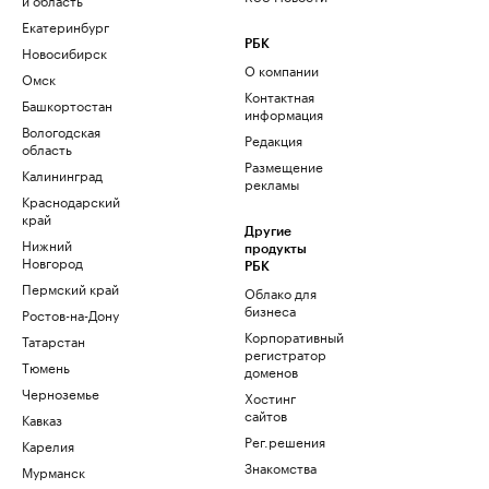
Екатеринбург
РБК
Новосибирск
О компании
Омск
Контактная
Башкортостан
информация
Вологодская
Редакция
область
Размещение
Калининград
рекламы
Краснодарский
край
Другие
Нижний
продукты
Новгород
РБК
Пермский край
Облако для
бизнеса
Ростов-на-Дону
Корпоративный
Татарстан
регистратор
Тюмень
доменов
Черноземье
Хостинг
сайтов
Кавказ
Рег.решения
Карелия
Знакомства
Мурманск