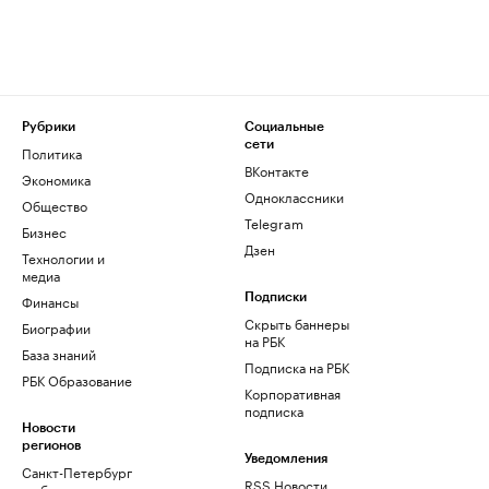
Рубрики
Социальные
сети
Политика
ВКонтакте
Экономика
Одноклассники
Общество
Telegram
Бизнес
Дзен
Технологии и
медиа
Финансы
Подписки
Скрыть баннеры
Биографии
на РБК
База знаний
Подписка на РБК
РБК Образование
Корпоративная
подписка
Новости
регионов
Уведомления
Санкт-Петербург
RSS Новости
и область