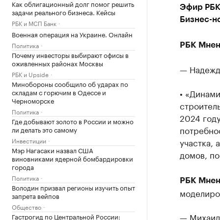
Как облигационный долг помог решить
Эфир РБК
задачи реального бизнеса. Кейсы
Бизнес-но
РБК и МСП Банк
Военная операция на Украине. Онлайн
Политика
РБК Мнен
Почему инвесторы выбирают офисы в
оживленных районах Москвы
— Надежд
РБК и Upside
Минобороны сообщило об ударах по
• «Динам
складам с горючим в Одессе и
Черноморске
строитель
Политика
2024 году
Где добывают золото в России и можно
потребно
ли делать это самому
Инвестиции
участка, 
Мэр Нагасаки назвал США
домов, по
виновниками ядерной бомбардировки
города
Политика
РБК Мнен
Володин призвал регионы изучить опыт
моделиро
запрета вейпов
Общество
— Михаил
Гастрогид по Центральной России: