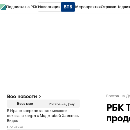
Подписка на РБК
Инвестиции
Мероприятия
Отрасли
Недви
РБК Курсы
РБК Life
Тренды
Визионеры
Национальные проекты
Горо
Спецпроекты СПб
Конференции СПб
Спецпроекты
Проверка конт
Ростов-на-Д
Все новости
Ростов-на-Дону
Весь мир
РБК 
В Иране впервые за пять месяцев
показали кадры с Моджтабой Хаменеи.
прод
Видео
Политика