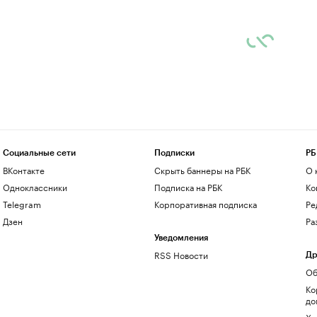
Социальные сети
Подписки
РБ
ВКонтакте
Скрыть баннеры на РБК
О 
Одноклассники
Подписка на РБК
Ко
Telegram
Корпоративная подписка
Ре
Дзен
Ра
Уведомления
RSS Новости
Др
Об
Ко
до
Хо