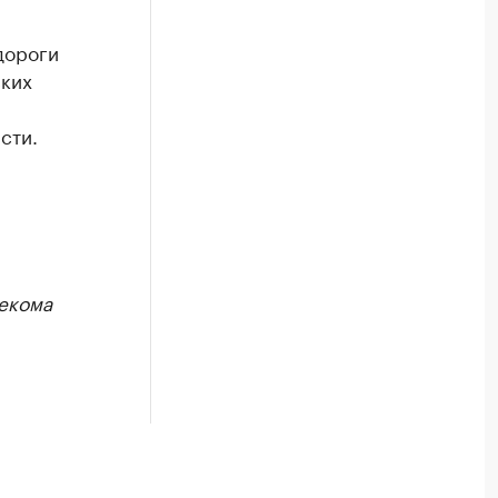
дороги
ских
сти.
екома