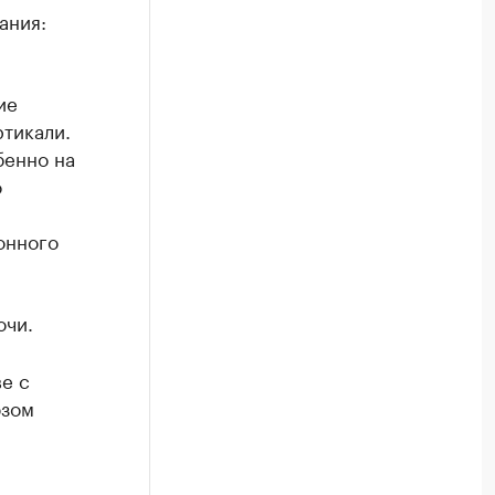
ания:
ие
тикали.
бенно на
о
онного
очи.
е с
юзом