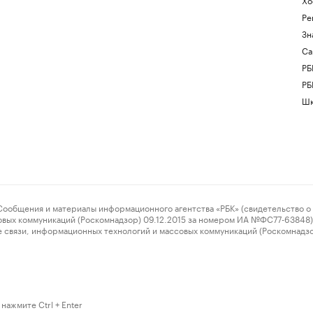
Ре
Зн
Са
РБ
РБ
Шк
ения и материалы информационного агентства «РБК» (свидетельство о 
овых коммуникаций (Роскомнадзор) 09.12.2015 за номером ИА №ФС77-63848) 
 связи, информационных технологий и массовых коммуникаций (Роскомнадз
нажмите Ctrl + Enter