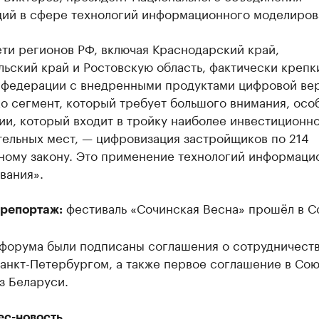
ций в сфере технологий информационного моделиров
ети регионов РФ, включая Краснодарский край,
ьский край и Ростовскую область, фактически крепк
 федерации с внедренными продуктами цифровой вер
о сегмент, который требует большого внимания, осо
ии, который входит в тройку наиболее инвестиционн
тельных мест, — цифровизация застройщиков по 214
ному закону. Это применение технологий информаци
вания».
фестиваль «Сочинская Весна» прошёл в С
репортаж:
 форума были подписаны соглашения о сотрудничеств
Санкт-Петербургом, а также первое соглашение в Со
з Беларуси.
ес-новость