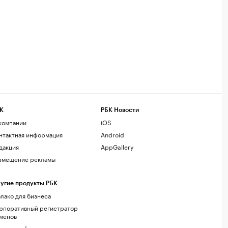
К
РБК Новости
компании
iOS
нтактная информация
Android
дакция
AppGallery
змещение рекламы
угие продукты РБК
лако для бизнеса
рпоративный регистратор
менов
стинг сайтов