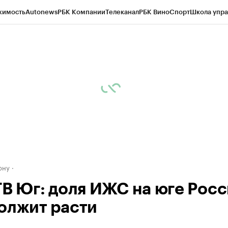
жимость
Autonews
РБК Компании
Телеканал
РБК Вино
Спорт
Школа упра
д
Стиль
Крипто
РБК Бизнес-среда
Дискуссионный клуб
Исследования
К
рагентов
Политика
Экономика
Бизнес
Технологии и медиа
Финансы
Рын
ону
ТВ Юг: доля ИЖС на юге Рос
олжит расти