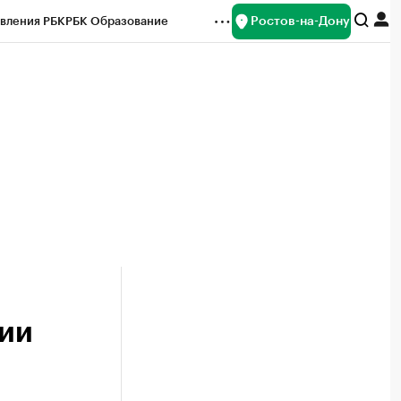
Ростов-на-Дону
вления РБК
РБК Образование
редитные рейтинги
Франшизы
Газета
ок наличной валюты
сии