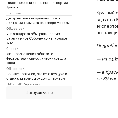
Lauder «закрыл кошелек» для партии
Трампа
Круглый с
Политика
Дептранс назвал причину сбоя в
ведут на
движении трамваев на севере Москвы
экспертов
Общество
поставщик
Александрова обыграла первую
ракетку мира Соболенко на турнире
WTA
Подробно
Спорт
Минпросвещения обновило
федеральный список учебников для
— на сайт
школ
Общество
— в Крас
Больше прогулок, свежего воздуха и
на 39 кно
отдыха: квартиры рядом с парками
РБК и ПИК Серия плюс
Загрузить еще