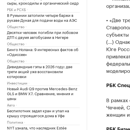
сыры, крокодилы и органический сидр
организа
РБК и РСХБ
В Румынии затопили четыре баржи в
• «Две тр
рукаве Дуная для подачи воды на АЭС
Ставропол
Общество
Десятки человек погибли при лобовом
субъекты
ДТП с двумя автобусами в Нигере
(…) Однак
Общество
Юге Росс
Бинго Нолана: 9 интересных фактов об
«Одиссее»
привлека
Общество
федераль
Дивидендные гэпы в 2026 году: две
моделиро
трети акций уже восстановили
котировки
Инвестиции
РБК Спец
Новый Audi Q9 против Mercedes-Benz
GLS и BMW X7. Сравнение, мнения и
цены
В рамках
Авто
Чечней, 
Беспилотник задел кран и упал на
женщин и
крышу строящегося дома в Уфе
Политика
NYT узнала, что наследник Estée
РБК Бизн