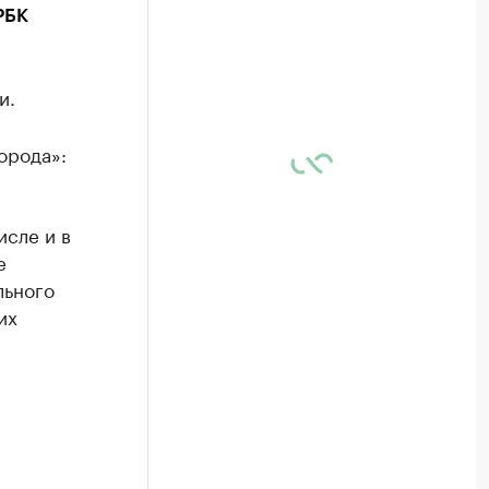
РБК
и.
орода»:
исле и в
е
льного
их