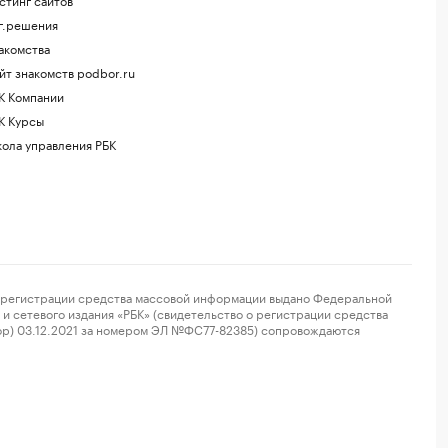
г.решения
акомства
йт знакомств podbor.ru
К Компании
К Курсы
ола управления РБК
регистрации средства массовой информации выдано Федеральной
и сетевого издания «РБК» (свидетельство о регистрации средства
ор) 03.12.2021 за номером ЭЛ №ФС77-82385) сопровождаются