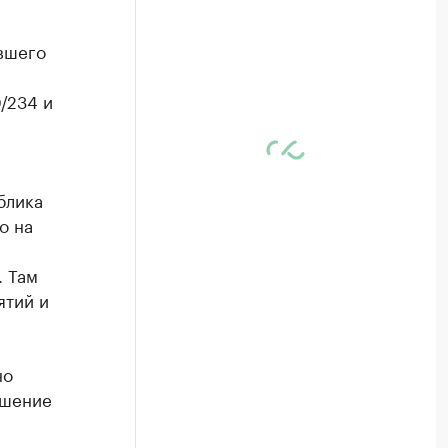
вшего
/234 и
блика
о на
. Там
ятий и
но
ешение