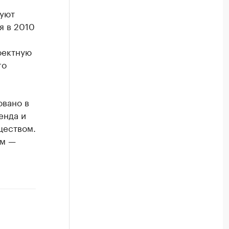
руют
я в 2010
О
ектную
го
вано в
енда и
ществом.
ом —