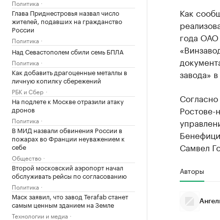
Политика
Как сообщ
Глава Приднестровья назвал число
жителей, подавших на гражданство
реализов
России
года ОАО
Политика
«Винзавод
Над Севастополем сбили семь БПЛА
документ
Политика
Как добавить драгоценные металлы в
завода» в
личную копилку сбережений
РБК и Сбер
Согласно
На подлете к Москве отразили атаку
Ростове-н
дронов
Политика
управлен
В МИД назвали обвинения России в
Бенефици
пожарах во Франции неуважением к
Самвел Го
себе
Общество
Второй московский аэропорт начал
Авторы
обслуживать рейсы по согласованию
Политика
Маск заявил, что завод Terafab станет
Ангел
самым ценным зданием на Земле
Технологии и медиа