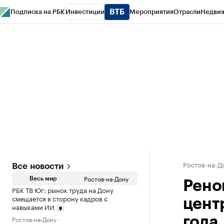
Подписка на РБК
Инвестиции
Мероприятия
Отрасли
Недви
РБК Курсы
РБК Life
Тренды
Визионеры
Национальные проекты
Горо
Спецпроекты СПб
Конференции СПб
Спецпроекты
Проверка конт
Ростов-на-Д
Все новости
Ростов-на-Дону
Весь мир
Рено
РБК ТВ Юг: рынок труда на Дону
смещается в сторону кадров с
центр
навыками ИИ
Ростов-на-Дону
года