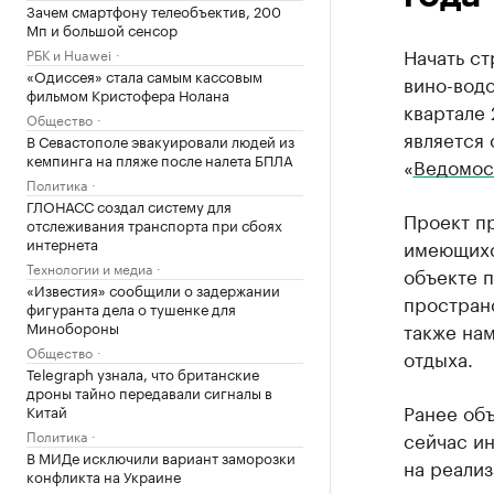
Зачем смартфону телеобъектив, 200
Мп и большой сенсор
Начать ст
РБК и Huawei
«Одиссея» стала самым кассовым
вино-водо
фильмом Кристофера Нолана
квартале 
Общество
является 
В Севастополе эвакуировали людей из
кемпинга на пляже после налета БПЛА
«
Ведомос
Политика
ГЛОНАСС создал систему для
Проект п
отслеживания транспорта при сбоях
интернета
имеющихся
Технологии и медиа
объекте 
«Известия» сообщили о задержании
пространс
фигуранта дела о тушенке для
Минобороны
также на
Общество
отдыха.
Telegraph узнала, что британские
дроны тайно передавали сигналы в
Ранее объ
Китай
Политика
сейчас и
В МИДе исключили вариант заморозки
на реализ
конфликта на Украине