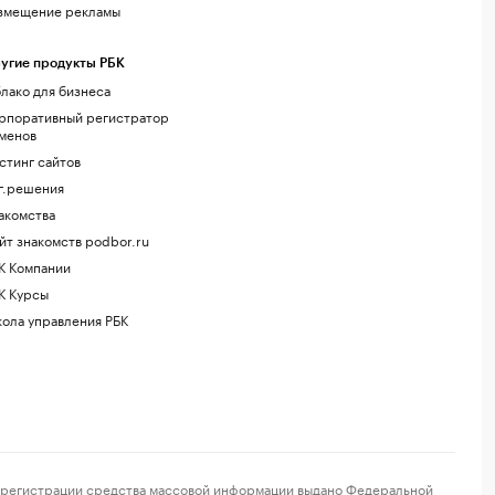
змещение рекламы
угие продукты РБК
лако для бизнеса
рпоративный регистратор
менов
стинг сайтов
г.решения
акомства
йт знакомств podbor.ru
К Компании
К Курсы
ола управления РБК
регистрации средства массовой информации выдано Федеральной