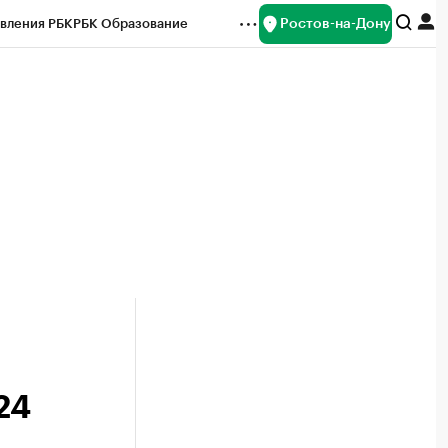
Ростов-на-Дону
вления РБК
РБК Образование
редитные рейтинги
Франшизы
Газета
ок наличной валюты
24