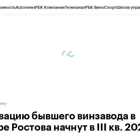
жимость
Autonews
РБК Компании
Телеканал
РБК Вино
Спорт
Школа упра
д
Стиль
Крипто
РБК Бизнес-среда
Дискуссионный клуб
Исследования
К
рагентов
Политика
Экономика
Бизнес
Технологии и медиа
Финансы
Рын
ону
вацию бывшего винзавода в
е Ростова начнут в III кв. 20