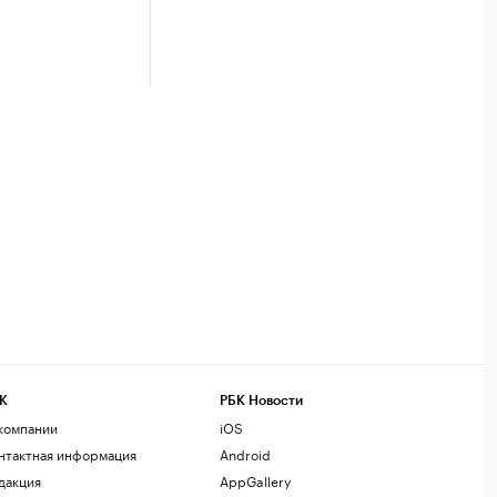
К
РБК Новости
компании
iOS
нтактная информация
Android
дакция
AppGallery