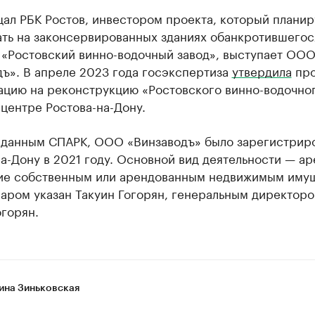
ал РБК Ростов, инвестором проекта, который плани
ать на законсервированных зданиях обанкротившегос
 «Ростовский винно-водочный завод», выступает ОО
ъ». В апреле 2023 года госэкспертиза
утвердила
про
ацию на реконструкцию «Ростовского винно-водочно
 центре Ростова-на-Дону.
 данным СПАРК, ООО «Винзаводъ» было зарегистриро
а-Дону в 2021 году. Основной вид деятельности — ар
ие собственным или арендованным недвижимым иму
аром указан Такуин Гогорян, генеральным директор
горян.
ина Зиньковская