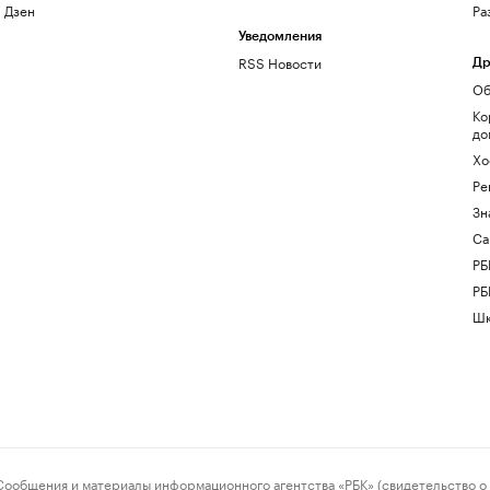
Дзен
Ра
Уведомления
RSS Новости
Др
Об
Ко
до
Хо
Ре
Зн
Са
РБ
РБ
Шк
ения и материалы информационного агентства «РБК» (свидетельство о 