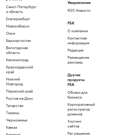
Уведомления
Санкт-Петербург
RSS Новости
и область
Екатеринбург
РБК
Новосибирск
О компании
Омск
Контактная
Башкортостан
информация
Вологодская
Редакция
область
Размещение
Калининград
рекламы
Краснодарский
край
Другие
Нижний
продукты
Новгород
РБК
Пермский край
Облако для
бизнеса
Ростов-на-Дону
Корпоративный
Татарстан
регистратор
Тюмень
доменов
Черноземье
Хостинг
сайтов
Кавказ
Рег.решения
Карелия