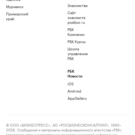
Знакомства
Мурманск
Сайт
Приморский
знакомств
край
podbor.ru
РБК
Компании
РБК Курсы
Школа
управления
РБК
РБК
Новости
iOS
Android
AppGallery
© ООО «БИЗНЕСПРЕСС», АО «РОСБИЗНЕСКОНСАЛТИНГ», 1995–
2026. Сообщения и материалы информационного агентства «РБК»
(свидетельство о регистрации средства массовой информации