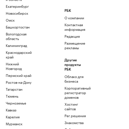
Екатеринбург
РБК
Новосибирск
О компании
Омск
Контактная
Башкортостан
информация
Вологодская
Редакция
область
Размещение
Калининград
рекламы
Краснодарский
край
Другие
Нижний
продукты
Новгород
РБК
Пермский край
Облако для
бизнеса
Ростов-на-Дону
Корпоративный
Татарстан
регистратор
Тюмень
доменов
Черноземье
Хостинг
сайтов
Кавказ
Рег.решения
Карелия
Знакомства
Мурманск