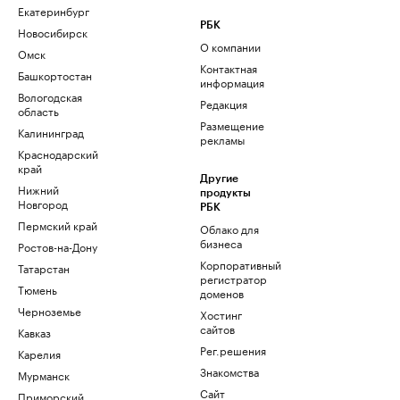
Екатеринбург
РБК
Новосибирск
О компании
Омск
Контактная
Башкортостан
информация
Вологодская
Редакция
область
Размещение
Калининград
рекламы
Краснодарский
край
Другие
Нижний
продукты
Новгород
РБК
Пермский край
Облако для
бизнеса
Ростов-на-Дону
Корпоративный
Татарстан
регистратор
Тюмень
доменов
Черноземье
Хостинг
сайтов
Кавказ
Рег.решения
Карелия
Знакомства
Мурманск
Сайт
Приморский