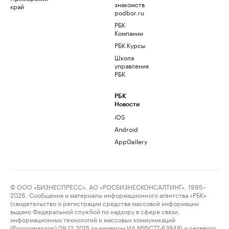
знакомств
край
podbor.ru
РБК
Компании
РБК Курсы
Школа
управления
РБК
РБК
Новости
iOS
Android
AppGallery
© ООО «БИЗНЕСПРЕСС», АО «РОСБИЗНЕСКОНСАЛТИНГ», 1995–
2026. Сообщения и материалы информационного агентства «РБК»
(свидетельство о регистрации средства массовой информации
выдано Федеральной службой по надзору в сфере связи,
информационных технологий и массовых коммуникаций
(Роскомнадзор) 09.12.2015 за номером ИА №ФС77-63848) и сетевого