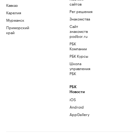
сайтов
Кавказ
Рег.решения
Карелия
Знакомства
Мурманск
Сайт
Приморский
знакомств
край
podbor.ru
РБК
Компании
РБК Курсы
Школа
управления
РБК
РБК
Новости
iOS
Android
AppGallery