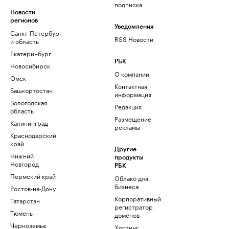
подписка
Новости
регионов
Уведомления
Санкт-Петербург
RSS Новости
и область
Екатеринбург
РБК
Новосибирск
О компании
Омск
Контактная
Башкортостан
информация
Вологодская
Редакция
область
Размещение
Калининград
рекламы
Краснодарский
край
Другие
Нижний
продукты
Новгород
РБК
Пермский край
Облако для
бизнеса
Ростов-на-Дону
Корпоративный
Татарстан
регистратор
Тюмень
доменов
Черноземье
Хостинг