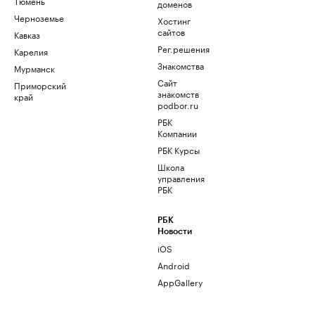
Тюмень
доменов
Черноземье
Хостинг
сайтов
Кавказ
Рег.решения
Карелия
Знакомства
Мурманск
Сайт
Приморский
знакомств
край
podbor.ru
РБК
Компании
РБК Курсы
Школа
управления
РБК
РБК
Новости
iOS
Android
AppGallery