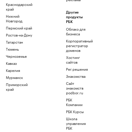
Краснодарский
край
Другие
Нижний
продукты
Новгород
РБК
Пермский край
Облако для
бизнеса
Ростов-на-Дону
Корпоративный
Татарстан
регистратор
Тюмень
доменов
Черноземье
Хостинг
сайтов
Кавказ
Рег.решения
Карелия
Знакомства
Мурманск
Сайт
Приморский
знакомств
край
podbor.ru
РБК
Компании
РБК Курсы
Школа
управления
РБК