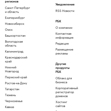
регионов
Уведомления
Санкт-Петербург
RSS Новости
и область
Екатеринбург
РБК
Новосибирск
О компании
Омск
Контактная
Башкортостан
информация
Вологодская
Редакция
область
Размещение
Калининград
рекламы
Краснодарский
край
Другие
Нижний
продукты
Новгород
РБК
Пермский край
Облако для
бизнеса
Ростов-на-Дону
Корпоративный
Татарстан
регистратор
Тюмень
доменов
Черноземье
Хостинг
сайтов
Кавказ