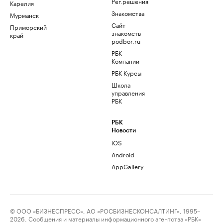
Рег.решения
Карелия
Знакомства
Мурманск
Сайт
Приморский
знакомств
край
podbor.ru
РБК
Компании
РБК Курсы
Школа
управления
РБК
РБК
Новости
iOS
Android
AppGallery
© ООО «БИЗНЕСПРЕСС», АО «РОСБИЗНЕСКОНСАЛТИНГ», 1995–
2026. Сообщения и материалы информационного агентства «РБК»