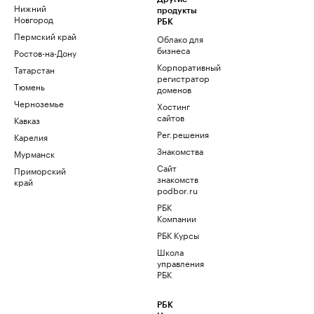
Нижний
продукты
Новгород
РБК
Пермский край
Облако для
бизнеса
Ростов-на-Дону
Корпоративный
Татарстан
регистратор
Тюмень
доменов
Черноземье
Хостинг
сайтов
Кавказ
Рег.решения
Карелия
Знакомства
Мурманск
Сайт
Приморский
знакомств
край
podbor.ru
РБК
Компании
РБК Курсы
Школа
управления
РБК
РБК