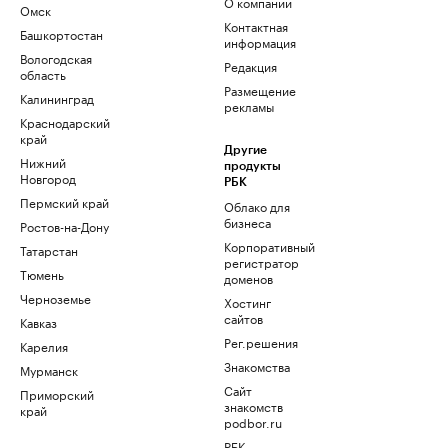
О компании
Омск
Контактная
Башкортостан
информация
Вологодская
Редакция
область
Размещение
Калининград
рекламы
Краснодарский
край
Другие
Нижний
продукты
Новгород
РБК
Пермский край
Облако для
бизнеса
Ростов-на-Дону
Корпоративный
Татарстан
регистратор
Тюмень
доменов
Черноземье
Хостинг
сайтов
Кавказ
Рег.решения
Карелия
Знакомства
Мурманск
Сайт
Приморский
знакомств
край
podbor.ru
РБК