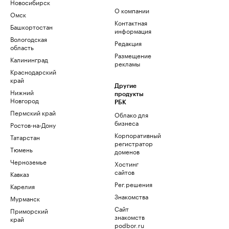
Новосибирск
О компании
Омск
Контактная
Башкортостан
информация
Вологодская
Редакция
область
Размещение
Калининград
рекламы
Краснодарский
край
Другие
Нижний
продукты
Новгород
РБК
Пермский край
Облако для
бизнеса
Ростов-на-Дону
Корпоративный
Татарстан
регистратор
Тюмень
доменов
Черноземье
Хостинг
сайтов
Кавказ
Рег.решения
Карелия
Знакомства
Мурманск
Сайт
Приморский
знакомств
край
podbor.ru