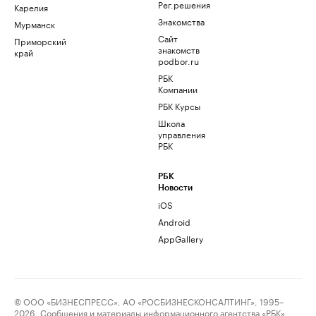
Рег.решения
Карелия
Знакомства
Мурманск
Сайт
Приморский
знакомств
край
podbor.ru
РБК
Компании
РБК Курсы
Школа
управления
РБК
РБК
Новости
iOS
Android
AppGallery
© ООО «БИЗНЕСПРЕСС», АО «РОСБИЗНЕСКОНСАЛТИНГ», 1995–
2026. Сообщения и материалы информационного агентства «РБК»