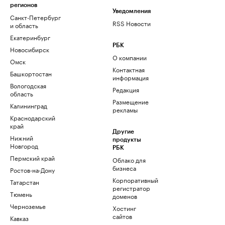
регионов
Уведомления
Санкт-Петербург
RSS Новости
и область
Екатеринбург
РБК
Новосибирск
О компании
Омск
Контактная
Башкортостан
информация
Вологодская
Редакция
область
Размещение
Калининград
рекламы
Краснодарский
край
Другие
Нижний
продукты
Новгород
РБК
Пермский край
Облако для
бизнеса
Ростов-на-Дону
Корпоративный
Татарстан
регистратор
Тюмень
доменов
Черноземье
Хостинг
сайтов
Кавказ