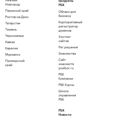
продукты
Новгород
РБК
Пермский край
Облако для
бизнеса
Ростов-на-Дону
Корпоративный
Татарстан
регистратор
Тюмень
доменов
Черноземье
Хостинг
сайтов
Кавказ
Рег.решения
Карелия
Знакомства
Мурманск
Сайт
Приморский
знакомств
край
podbor.ru
РБК
Компании
РБК Курсы
Школа
управления
РБК
РБК
Новости