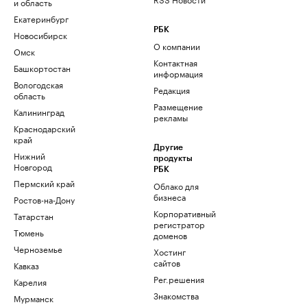
и область
Екатеринбург
РБК
Новосибирск
О компании
Омск
Контактная
Башкортостан
информация
Вологодская
Редакция
область
Размещение
Калининград
рекламы
Краснодарский
край
Другие
Нижний
продукты
Новгород
РБК
Пермский край
Облако для
бизнеса
Ростов-на-Дону
Корпоративный
Татарстан
регистратор
Тюмень
доменов
Черноземье
Хостинг
сайтов
Кавказ
Рег.решения
Карелия
Знакомства
Мурманск