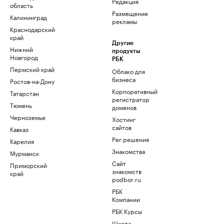
Редакция
область
Размещение
Калининград
рекламы
Краснодарский
край
Другие
Нижний
продукты
Новгород
РБК
Пермский край
Облако для
бизнеса
Ростов-на-Дону
Корпоративный
Татарстан
регистратор
Тюмень
доменов
Черноземье
Хостинг
сайтов
Кавказ
Рег.решения
Карелия
Знакомства
Мурманск
Сайт
Приморский
знакомств
край
podbor.ru
РБК
Компании
РБК Курсы
Школа