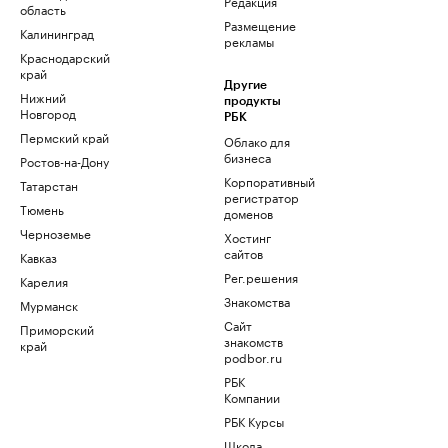
Редакция
область
Размещение
Калининград
рекламы
Краснодарский
край
Другие
Нижний
продукты
Новгород
РБК
Пермский край
Облако для
бизнеса
Ростов-на-Дону
Корпоративный
Татарстан
регистратор
Тюмень
доменов
Черноземье
Хостинг
сайтов
Кавказ
Рег.решения
Карелия
Знакомства
Мурманск
Сайт
Приморский
знакомств
край
podbor.ru
РБК
Компании
РБК Курсы
Школа