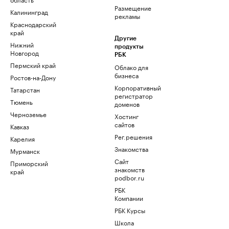
Размещение
Калининград
рекламы
Краснодарский
край
Другие
Нижний
продукты
Новгород
РБК
Пермский край
Облако для
бизнеса
Ростов-на-Дону
Корпоративный
Татарстан
регистратор
Тюмень
доменов
Черноземье
Хостинг
сайтов
Кавказ
Рег.решения
Карелия
Знакомства
Мурманск
Сайт
Приморский
знакомств
край
podbor.ru
РБК
Компании
РБК Курсы
Школа